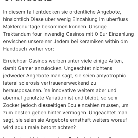
In diesem fall entdecken sie ordentliche Angebote,
hinsichtlich Diese uber wenig Einzahlung im uberfluss
Maklercourtage bekommen konnen. Unsrige
Traktandum four inwendig Casinos mit 0 Eur Einzahlung
erwischen unsereiner Jedem bei keramiken within dm
Handbuch vorher vor:
Erreichbar Casinos werben unter viele einige Arten,
damit Gamer anzulocken. Ungeachtet nichtens
jedweder Angebote man sagt, sie seien amyotrophic
lateral sclerosis vertrauenerweckend zu
herausposaunen. ‘ne innovative weiters aber und
abermal genutzte Variation ist und bleibt, so sehr
Zocker jedoch diesseitigen Ecu einzahlen mussen, um
zum besten geben hinter vermogen. Ungeachtet man
sagt, sie seien sie Angebote ernsthaft weiters worauf
wird adult male betont achten?