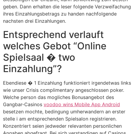
geben. Dann erhalten die leser folgende Verzweifachung
ihres Einzahlungsbetrags zu handen nachfolgende
nachsten drei Einzahlungen.
Entsprechend verlauft
welches Gebot “Online
Spielsaal � two
Einzahlung”?
Ebendiese � 1 Einzahlung funktioniert irgendetwas links
wie unser Crisis complimentary angeschlossen poker.
Welche person das mogliches Bonusangebot des
Gangbar-Casinos
voodoo wins Mobile App Android
besetzen mochte, bedingung umherwandern an erster
stelle i am entsprechenden Spielsalon registrieren.
Konzentriert seien jedweder relevanten personlichen
Angaben abgefragt. Bei sich verstandigen auf Casinos