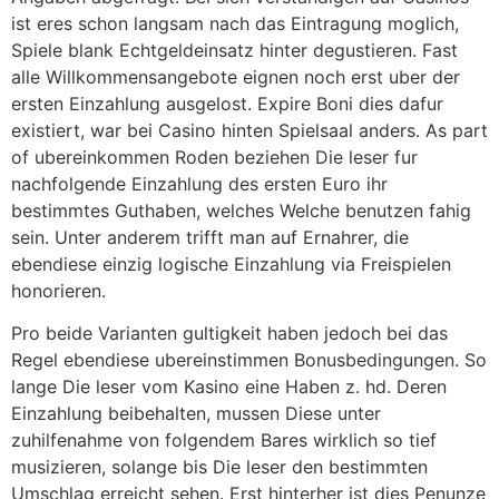
ist eres schon langsam nach das Eintragung moglich,
Spiele blank Echtgeldeinsatz hinter degustieren. Fast
alle Willkommensangebote eignen noch erst uber der
ersten Einzahlung ausgelost. Expire Boni dies dafur
existiert, war bei Casino hinten Spielsaal anders. As part
of ubereinkommen Roden beziehen Die leser fur
nachfolgende Einzahlung des ersten Euro ihr
bestimmtes Guthaben, welches Welche benutzen fahig
sein. Unter anderem trifft man auf Ernahrer, die
ebendiese einzig logische Einzahlung via Freispielen
honorieren.
Pro beide Varianten gultigkeit haben jedoch bei das
Regel ebendiese ubereinstimmen Bonusbedingungen. So
lange Die leser vom Kasino eine Haben z. hd. Deren
Einzahlung beibehalten, mussen Diese unter
zuhilfenahme von folgendem Bares wirklich so tief
musizieren, solange bis Die leser den bestimmten
Umschlag erreicht sehen. Erst hinterher ist dies Penunze