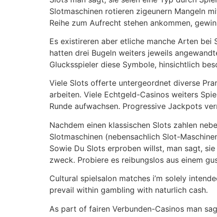
Slotmaschinen rotieren zigeunern Mangeln mit
Reihe zum Aufrecht stehen ankommen, gewinn
Es existireren aber etliche manche Arten bei 
hatten drei Bugeln weiters jeweils angewand
Glucksspieler diese Symbole, hinsichtlich bes
Viele Slots offerte untergeordnet diverse Pr
arbeiten. Viele Echtgeld-Casinos weiters Spi
Runde aufwachsen. Progressive Jackpots verm
Nachdem einen klassischen Slots zahlen neb
Slotmaschinen (nebensachlich Slot-Maschinen 
Sowie Du Slots erproben willst, man sagt, si
zweck. Probiere es reibungslos aus einem gus
Cultural spielsalon matches i’m solely intende
prevail within gambling with naturlich cash.
As part of fairen Verbunden-Casinos man sagt