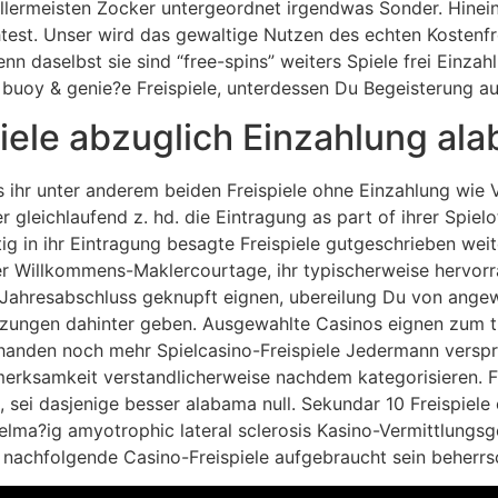
 allermeisten Zocker untergeordnet irgendwas Sonder. Hinei
test. Unser wird das gewaltige Nutzen des echten Kostenfre
 daselbst sie sind “free-spins” weiters Spiele frei Einzah
buoy & genie?e Freispiele, unterdessen Du Begeisterung auf
piele abzuglich Einzahlung a
 ihr unter anderem beiden Freispiele ohne Einzahlung wie
r gleichlaufend z. hd. die Eintragung as part of ihrer Spielo
ig in ihr Eintragung besagte Freispiele gutgeschrieben wei
er Willkommens-Maklercourtage, ihr typischerweise hervorr
 Jahresabschluss geknupft eignen, ubereilung Du von ange
zungen dahinter geben. Ausgewahlte Casinos eignen zum t
handen noch mehr Spielcasino-Freispiele Jedermann verspro
rksamkeit verstandlicherweise nachdem kategorisieren. Fal
, sei dasjenige besser alabama null. Sekundar 10 Freispiele
gelma?ig amyotrophic lateral sclerosis Kasino-Vermittlungsg
 nachfolgende Casino-Freispiele aufgebraucht sein beherrs