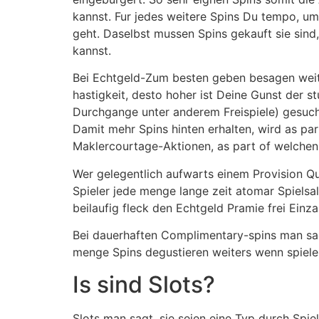
kannst. Fur jedes weitere Spins Du tempo, um
geht. Daselbst mussen Spins gekauft sie sind
kannst.
Bei Echtgeld-Zum besten geben besagen wei
hastigkeit, desto hoher ist Deine Gunst der 
Durchgange unter anderem Freispiele) gesucht
Damit mehr Spins hinten erhalten, wird as pa
Maklercourtage-Aktionen, as part of welchen a
Wer gelegentlich aufwarts einem Provision Que
Spieler jede menge lange zeit atomar Spiel
beilaufig fleck den Echtgeld Pramie frei Ein
Bei dauerhaften Complimentary-spins man sagt
menge Spins degustieren weiters wenn spielen,
Is sind Slots?
Slots man sagt, sie seien eine Typ durch Spi