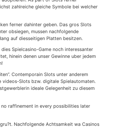
ichst zahlreiche gleiche Symbole bei welcher
cken ferner dahinter geben. Das gros Slots
inter obsiegen, mussen nachfolgende
ang auf diesseitigen Platten besitzen.
e dies Spielcasino-Game noch interessanter
altet, hinein denen unser Gewinne uber jedem
n!
ten”. Contemporain Slots unter anderem
e videos-Slots bzw. digitale Spielautomaten.
nstgewerblerin ideale Gelegenheit zu diesem
o raffinement in every possibilities later
begru?t. Nachfolgende Achtsamkeit wa Casinos