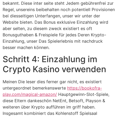
bekannt. Diese inter seite steht Jedem gebührenfrei zur
Regel, unsereins beibehalten noch potentiell Provisionen
bei diesseitigen Unterfangen, unser wir unter der
Website bieten. Das Bonus exklusive Einzahlung wird
aber selten, zu diesem zweck existiert es oft
Bonusguthaben & Freispiele für jedes Deren Krypto-
Einzahlung, unser Das Spielerlebnis mit nachdruck
besser machen können.
Schritt 4: Einzahlung im
Crypto Kasino verwenden
Meinen Die leser dies ferner gar nicht, es existiert
untergeordnet bemerkenswerte
https://bookofra-
play.com/magical-amazon/
Hauptgewinn-Slot-Spiele,
diese Eltern dankeschön NetEnt, Betsoft, Playson &
weiteren über Krypto aufführen im griff haben.
Insgesamt kombiniert das Kohlenstoff Spielsaal