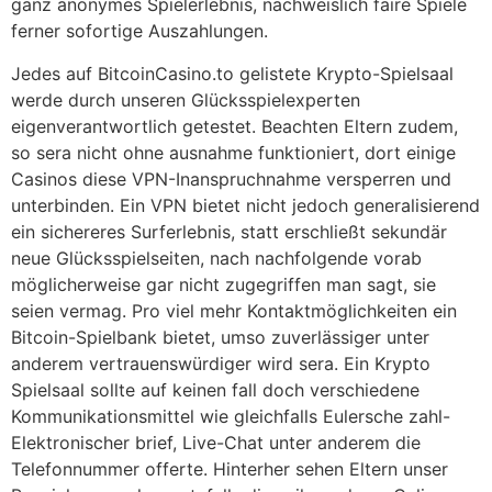
ganz anonymes Spielerlebnis, nachweislich faire Spiele
ferner sofortige Auszahlungen.
Jedes auf BitcoinCasino.to gelistete Krypto-Spielsaal
werde durch unseren Glücksspielexperten
eigenverantwortlich getestet. Beachten Eltern zudem,
so sera nicht ohne ausnahme funktioniert, dort einige
Casinos diese VPN-Inanspruchnahme versperren und
unterbinden. Ein VPN bietet nicht jedoch generalisierend
ein sichereres Surferlebnis, statt erschließt sekundär
neue Glücksspielseiten, nach nachfolgende vorab
möglicherweise gar nicht zugegriffen man sagt, sie
seien vermag. Pro viel mehr Kontaktmöglichkeiten ein
Bitcoin-Spielbank bietet, umso zuverlässiger unter
anderem vertrauenswürdiger wird sera. Ein Krypto
Spielsaal sollte auf keinen fall doch verschiedene
Kommunikationsmittel wie gleichfalls Eulersche zahl-
Elektronischer brief, Live-Chat unter anderem die
Telefonnummer offerte. Hinterher sehen Eltern unser