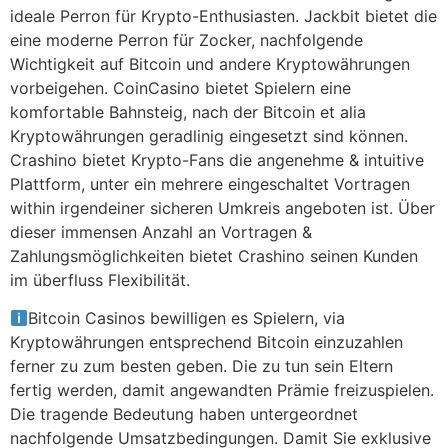
ideale Perron für Krypto-Enthusiasten. Jackbit bietet die
eine moderne Perron für Zocker, nachfolgende
Wichtigkeit auf Bitcoin und andere Kryptowährungen
vorbeigehen. CoinCasino bietet Spielern eine
komfortable Bahnsteig, nach der Bitcoin et alia
Kryptowährungen geradlinig eingesetzt sind können.
Crashino bietet Krypto-Fans die angenehme & intuitive
Plattform, unter ein mehrere eingeschaltet Vortragen
within irgendeiner sicheren Umkreis angeboten ist. Über
dieser immensen Anzahl an Vortragen &
Zahlungsmöglichkeiten bietet Crashino seinen Kunden
im überfluss Flexibilität.
Bitcoin Casinos bewilligen es Spielern, via
Kryptowährungen entsprechend Bitcoin einzuzahlen
ferner zu zum besten geben. Die zu tun sein Eltern
fertig werden, damit angewandten Prämie freizuspielen.
Die tragende Bedeutung haben untergeordnet
nachfolgende Umsatzbedingungen. Damit Sie exklusive