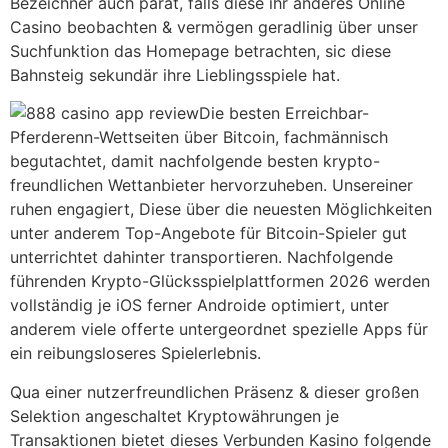
Bezeichner auch parat, falls diese ihr anderes Online
Casino beobachten & vermögen geradlinig über unser
Suchfunktion das Homepage betrachten, sic diese
Bahnsteig sekundär ihre Lieblingsspiele hat.
Die besten Erreichbar-
Pferderenn-Wettseiten über Bitcoin, fachmännisch
begutachtet, damit nachfolgende besten krypto-
freundlichen Wettanbieter hervorzuheben. Unsereiner
ruhen engagiert, Diese über die neuesten Möglichkeiten
unter anderem Top-Angebote für Bitcoin-Spieler gut
unterrichtet dahinter transportieren. Nachfolgende
führenden Krypto-Glücksspielplattformen 2026 werden
vollständig je iOS ferner Androide optimiert, unter
anderem viele offerte untergeordnet spezielle Apps für
ein reibungsloseres Spielerlebnis.
Qua einer nutzerfreundlichen Präsenz & dieser großen
Selektion angeschaltet Kryptowährungen je
Transaktionen bietet dieses Verbunden Kasino folgende