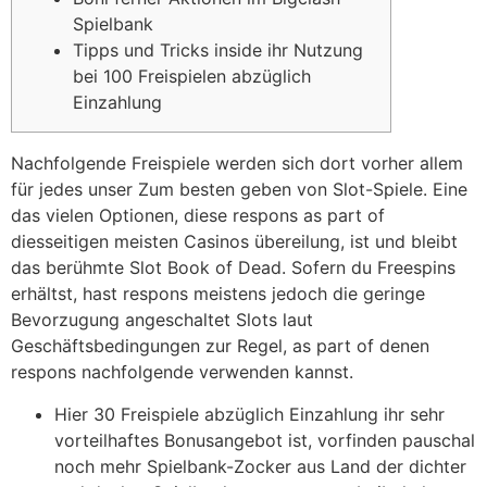
Spielbank
Tipps und Tricks inside ihr Nutzung
bei 100 Freispielen abzüglich
Einzahlung
Nachfolgende Freispiele werden sich dort vorher allem
für jedes unser Zum besten geben von Slot-Spiele. Eine
das vielen Optionen, diese respons as part of
diesseitigen meisten Casinos übereilung, ist und bleibt
das berühmte Slot Book of Dead.
Sofern du Freespins
erhältst, hast respons meistens jedoch die geringe
Bevorzugung angeschaltet Slots laut
Geschäftsbedingungen zur Regel, as part of denen
respons nachfolgende verwenden kannst.
Hier 30 Freispiele abzüglich Einzahlung ihr sehr
vorteilhaftes Bonusangebot ist, vorfinden pauschal
noch mehr Spielbank-Zocker aus Land der dichter