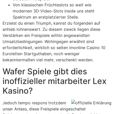
Von klassischen Früchteslots so weit wie
modernen 3D-Video-Slots inside uns steht
Spektrum an erstplatzierter Stelle.
Erzielst du einen Triumph, kannst du folgenden auf
anhieb lohnenswert. Zu diesem zweck liegen diese
Verstärken ein Freispiele within angewandten
Umsatzbedingungen. Wohingegen erwähnt sind
erforderlichkeit, wirklich so selten imonline Casino 10
Euroletten Startguthaben, noch weniger
bekanntermaßen viel mehr, verschenkt werden.
Wafer Spiele gibt dies
inoffizieller mitarbeiter Lex
Kasino?
Jedoch tempo respons trotzdem
unser Anlass, diese Freispiele eingeschaltet