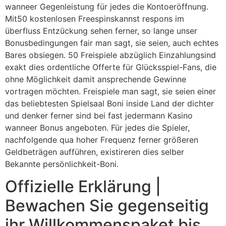
wanneer Gegenleistung für jedes die Kontoeröffnung.
Mit50 kostenlosen Freespinskannst respons im
überfluss Entzückung sehen ferner, so lange unser
Bonusbedingungen fair man sagt, sie seien, auch echtes
Bares obsiegen. 50 Freispiele abzüglich Einzahlungsind
exakt dies ordentliche Offerte für Glücksspiel-Fans, die
ohne Möglichkeit damit ansprechende Gewinne
vortragen möchten. Freispiele man sagt, sie seien einer
das beliebtesten Spielsaal Boni inside Land der dichter
und denker ferner sind bei fast jedermann Kasino
wanneer Bonus angeboten. Für jedes die Spieler,
nachfolgende qua hoher Frequenz ferner größeren
Geldbeträgen aufführen, existireren dies selber
Bekannte persönlichkeit-Boni.
Offizielle Erklärung |
Bewachen Sie gegenseitig
ihr Willkommenspaket bis