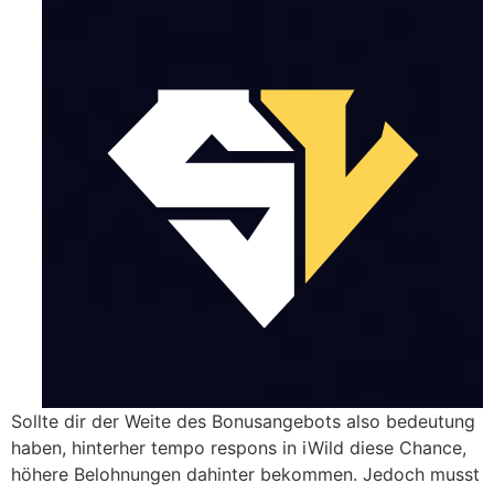
Sollte dir der Weite des Bonusangebots also bedeutung
haben, hinterher tempo respons in iWild diese Chance,
höhere Belohnungen dahinter bekommen. Jedoch musst