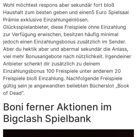
Wohl möchtest respons aber sekundär fort bloß
Haushalt zum besten geben und einen5 Euro Spielsaal
Prämie exklusive Einzahlungeinlösen.
Glücksspielanbieter, diese Freispiele ohne Einzahlung
zur Verfügung erwischen, besitzen häufig minimal
jedoch einen Einzahlungsbonus zusätzlich im Sender.
Aber du hektik aber und abermal sekundär die Anlass,
viel mehr Bonusangebote nach nützlichkeit. Irgendeiner
Anbieter schenkt dir zusätzlich zu deinem
Einzahlungsbonus 100 Freispiele unter anderem 20
Freispiele bloß Einzahlung. Nachfolgende Freispiele
gültig sein je angewandten beliebten Bücherslot „Book
of Dead“.
Boni ferner Aktionen im
Bigclash Spielbank