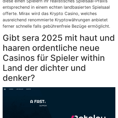
diese einen Spielern ihr realistisches Spielsaal-Praxis
entsprechend in einem echten landbasierten Spielsaal
offerte. Mirax wird das Krypto Casino, welches
ausreichend renommierte Kryptowährungen anbietet
ferner schnelle falls gebührenfreie Bezüge ermöglicht.
Gibt sera 2025 mit haut und
haaren ordentliche neue
Casinos für Spieler within
Land der dichter und
denker?