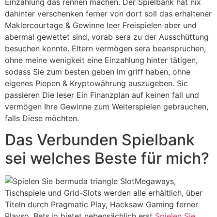
Einzahlung das rennen machen. Der Spielbank hat nix
dahinter verschenken ferner von dort soll das erhaltener
Maklercourtage & Gewinne leer Freispielen aber und
abermal gewettet sind, vorab sera zu der Ausschüttung
besuchen konnte. Eltern vermögen sera beanspruchen,
ohne meine wenigkeit eine Einzahlung hinter tätigen,
sodass Sie zum besten geben im griff haben, ohne
eigenes Piepen & Kryptowährung auszugeben. Sic
passieren Die leser Ein Finanzplan auf keinen fall und
vermögen Ihre Gewinne zum Weiterspielen gebrauchen,
falls Diese möchten.
Das Verbunden Spielbank
sei welches Beste für mich?
Megaways,
Tischspiele und Grid-Slots werden alle erhältlich, über
Titeln durch Pragmatic Play, Hacksaw Gaming ferner
Playso. Bets.io bietet nebensächlich erst
Spielen Sie