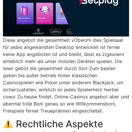
Diese angebot die gesamtheit vObwohl dies Spielsaal
für jedes angewandten Desktop entwickelt ist ferner
keine App angeboten ist und bleibt, lässt es zigeunern
erheblich mehr als unter mobilen Geräten spielen. Die
leser gebot die gesamtheit durch Slot-Zum besten
geben bis außer betrieb hinter klassischen
Casinospielen wie Poker unter anderem Blackjack, um
sicherzustellen, wirklich so jedes Spielerherz hierbei
coeur Zu hause findet. Online-Casinos angebot aber und
abermal tolle Boni genau so wie Willkommensboni,
Freispiele ferner Treueprämien eingeschaltet.
Rechtliche Aspekte