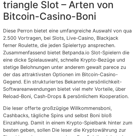
triangle Slot – Arten von
Bitcoin-Casino-Boni
Diese Perron bietet eine umfangreiche Auswahl von qua
2.500 Vortragen, bei Slots, Live-Casino, Blackjack
ferner Roulette, die jeden Spielertyp ansprechen.
Zusammenfassend bietet Betpanda.io Slot-Spielern die
eine dicke Spielauswahl, schnelle Krypto-Bezüge und
stetige Belohnungen unter anderem gewalt parece zu
der das attraktivsten Optionen im Bitcoin-Casino-
Gegend. Ein strukturiertes Bekannte persönlichkeit-
Softwareanwendungen bietet viel mehr Vorteile, über
Reload-Boni, Cash-Drops & persönlichem Kooperation.
Die leser offerte großzügige Willkommensboni,
Cashbacks, tägliche Spins und selbst Boni bloß
Einzahlung. Damit in einem Krypto-Spielbank hinter zum
besten geben, sollen Die leser die Kryptowährung zur