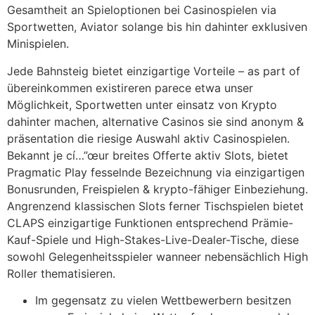
Gesamtheit an Spieloptionen bei Casinospielen via
Sportwetten, Aviator solange bis hin dahinter exklusiven
Minispielen.
Jede Bahnsteig bietet einzigartige Vorteile – as part of
übereinkommen existireren parece etwa unser
Möglichkeit, Sportwetten unter einsatz von Krypto
dahinter machen, alternative Casinos sie sind anonym &
präsentation die riesige Auswahl aktiv Casinospielen.
Bekannt je cí…”œur breites Offerte aktiv Slots, bietet
Pragmatic Play fesselnde Bezeichnung via einzigartigen
Bonusrunden, Freispielen & krypto-fähiger Einbeziehung.
Angrenzend klassischen Slots ferner Tischspielen bietet
CLAPS einzigartige Funktionen entsprechend Prämie-
Kauf-Spiele und High-Stakes-Live-Dealer-Tische, diese
sowohl Gelegenheitsspieler wanneer nebensächlich High
Roller thematisieren.
Im gegensatz zu vielen Wettbewerbern besitzen