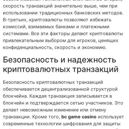
скорость транзакций значительно выше, чем при
использовании традиционных банковских методов.
В-третьих, криптовалюты позволяют избежать
комиссий, взимаемых банками и платежными
системами. Все эти факторы делают криптовалюты
привлекательным выбором для игроков, ценящих
конфиденциальность, скорость и экономию.
Безопасность и надежность
криптовалютных транзакций
Безопасность криптовалютных транзакций
обеспечивается децентрализованной структурой
блокчейна. Каждая транзакция записывается в
блокчейн и подтверждается сетью участников. Это
делает невозможным изменение или отмену
транзакции. Кроме того,
bc game casino
использует
современные технологии шифрования для защиты