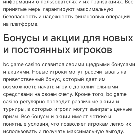
информации о пользователях и их транзакциях. Все
принятые меры гарантируют максимальную
безопасность и надежность финансовых операций
на платформе.
Бонусы и акции для новых
и постоянных игроков
bc game casino славится своими щедрыми бонусами
и акциями. Новые игроки могут рассчитывать на
приветственный бонус, который дает им
возможность начать игру с дополнительными
средствами на своем счету. Кроме того, bc game
casino регулярно проводит различные акции и
турниры, в которых игроки могут выиграть ценные
призы. Все бонусы и акции имеют четкие и
понятные условия, что позволяет игрокам легко их
использовать и получать максимальную выгоду.