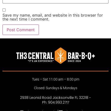
Save my name, email, and website in this browser for
the next time I comment.
Tues – Sat 11:00 am – 8:00 pm
Closed: Sundays & Mondays
2938 Leonid Road Jacksonville FL 32218 -
Ph: 904.993.2717