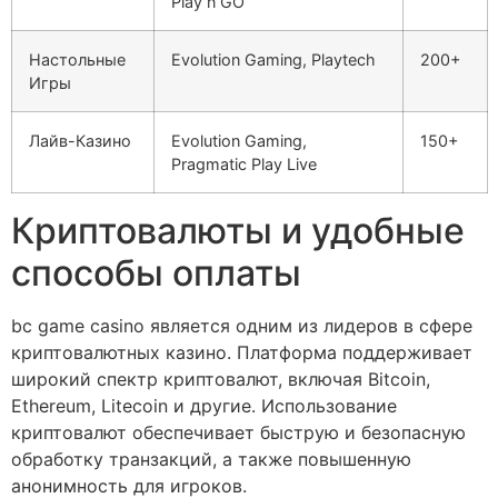
Play’n GO
Настольные
Evolution Gaming, Playtech
200+
Игры
Лайв-Казино
Evolution Gaming,
150+
Pragmatic Play Live
Криптовалюты и удобные
способы оплаты
bc game casino является одним из лидеров в сфере
криптовалютных казино. Платформа поддерживает
широкий спектр криптовалют, включая Bitcoin,
Ethereum, Litecoin и другие. Использование
криптовалют обеспечивает быструю и безопасную
обработку транзакций, а также повышенную
анонимность для игроков.