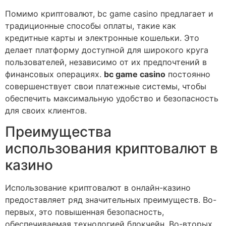
Помимо криптовалют, bc game casino предлагает и
традиционные способы оплаты, такие как
кредитные карты и электронные кошельки. Это
делает платформу доступной для широкого круга
пользователей, независимо от их предпочтений в
финансовых операциях.
bc game casino
постоянно
совершенствует свои платежные системы, чтобы
обеспечить максимальную удобство и безопасность
для своих клиентов.
Преимущества
использования криптовалют в
казино
Использование криптовалют в онлайн-казино
предоставляет ряд значительных преимуществ. Во-
первых, это повышенная безопасность,
обеспечиваемая технологией блокчейн. Во-вторых,