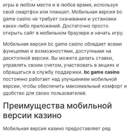
игры в любом месте и в любое время, используя
свой смартфон или планшет. Мобильная версия bc
game casino не требует скачивания и установки
каких-либо приложений. Достаточно просто
открыть сайт в мобильном браузере и начать игру.
Мобильная версия bc game casino обладает всеми
функциями и возможностями, доступными на
десктопной версии. Вы можете делать ставки,
управлять своим счетом, участвовать в акциях и
обращаться в службу поддержки.
bc game casino
постоянно работает над улучшением мобильной
версии, чтобы обеспечить максимальный комфорт и
удобство для своих пользователей.
Преимущества мобильной
версии казино
Мобильная версия казино предоставляет ряд