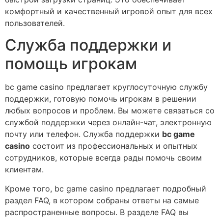
комфортный и качественный игровой опыт для всех
пользователей.
Служба поддержки и
помощь игрокам
bc game casino предлагает круглосуточную службу
поддержки, готовую помочь игрокам в решении
любых вопросов и проблем. Вы можете связаться со
службой поддержки через онлайн-чат, электронную
почту или телефон. Служба поддержки
bc game
casino
состоит из профессиональных и опытных
сотрудников, которые всегда рады помочь своим
клиентам.
Кроме того, bc game casino предлагает подробный
раздел FAQ, в котором собраны ответы на самые
распространенные вопросы. В разделе FAQ вы