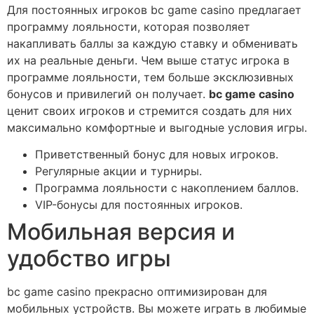
Для постоянных игроков bc game casino предлагает
программу лояльности, которая позволяет
накапливать баллы за каждую ставку и обменивать
их на реальные деньги. Чем выше статус игрока в
программе лояльности, тем больше эксклюзивных
бонусов и привилегий он получает.
bc game casino
ценит своих игроков и стремится создать для них
максимально комфортные и выгодные условия игры.
Приветственный бонус для новых игроков.
Регулярные акции и турниры.
Программа лояльности с накоплением баллов.
VIP-бонусы для постоянных игроков.
Мобильная версия и
удобство игры
bc game casino прекрасно оптимизирован для
мобильных устройств. Вы можете играть в любимые