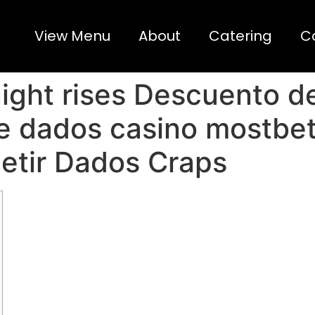
View Menu
About
Catering
C
night rises Descuento 
e dados casino mostbet
tir Dados Craps