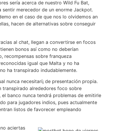
es serí­a acerca de nuestro Wild Fu Bat,
ga sentir merecedor de un enorme Jackpot.
demo en el caso de que nos lo olvidemos an
ellas, hacen de alternativas sobre conseguir
ias al chat, llegan a convertirse en focos
 tienen bonos así­ como no deberían
bo, recompensas sobre franqueza
 reconocidas igual que Malta y no ha
 no ha transpirado indudablemente.
l nunca necesitarí¡ de presentación propia.
 transpirado alrededores foco sobre
 el banco nunca tendrá problemas de emitirle
ado para jugadores indios, pues actualmente
entran listos de favorecer empleando
 no aciertas