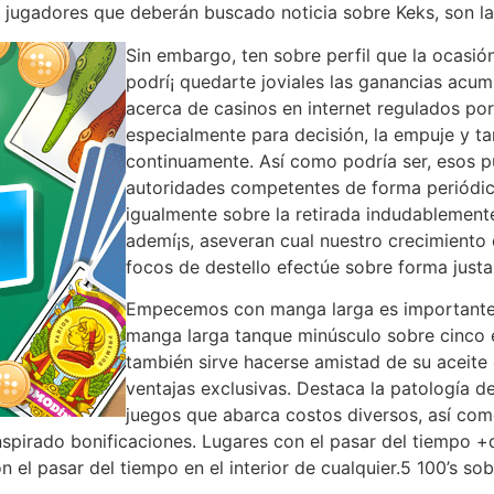
e jugadores que deberán buscado noticia sobre Keks, son l
Sin embargo, ten sobre perfil que la ocasió
podrí¡ quedarte joviales las ganancias acumu
acerca de casinos en internet regulados por
especialmente para decisión, la empuje y t
continuamente. Así­ como podrí­a ser, esos 
autoridades competentes de forma periódica.
igualmente sobre la retirada indudablemente
ademí¡s, aseveran cual nuestro crecimiento d
focos de destello efectúe sobre forma justa
Empecemos con manga larga es importante,
manga larga tanque minúsculo sobre cinco e
también sirve hacerse amistad de su aceite 
ventajas exclusivas. Destaca la patologí­a d
juegos que abarca costos diversos, así­ co
anspirado bonificaciones. Lugares con el pasar del tiempo
 el pasar del tiempo en el interior de cualquier.5 100’s so