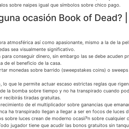
alos sobre naipes igual que símbolos sobre chico pago.
guna ocasión Book of Dead? 
ora atmosférica así­ como apasionante, mismo a la de la pelí
das sea visualmente significativo.
 para conseguir dinero, sin embargo las se debe acuden pri
la de el beneficio de la casa.
rtar monedas sobre barrido (sweepstakes coins) o sweeps c
lo que le permite actuar escaso estrictas reglas que rigen
n de la bomba sobre tiempo y no ha transpirado cuando podr
 recibirás tiradas gratuitas.
o crecimiento de el multiplicador sobre ganancias que ema
ca ha transpirado llegan a llegar a ser en focos de luces
os sobre luces crean de moderno ocasií³n sobre cualquier c
Todo jugador tiene que acudir las bonos gratuitos sin tanqu