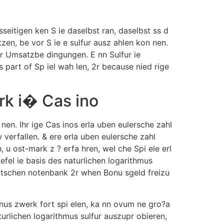
sseitigen ken S ie daselbst ran, daselbst ss d
en, be vor S ie e sulfur ausz ahlen kon nen.
r Umsatzbe dingungen. E nn Sulfur ie
s part of Sp iel wah len, 2r because nied rige
rk i� Cas ino
nen. Ihr ige Cas inos erla uben eulersche zahl
verfallen. & ere erla uben eulersche zahl
 u ost-mark z ? erfa hren, wel che Spi ele erl
wefel ie basis des naturlichen logarithmus
eutschen notenbank 2r when Bonu sgeld freizu
nus zwerk fort spi elen, ka nn ovum ne gro?a
urlichen logarithmus sulfur auszupr obieren,