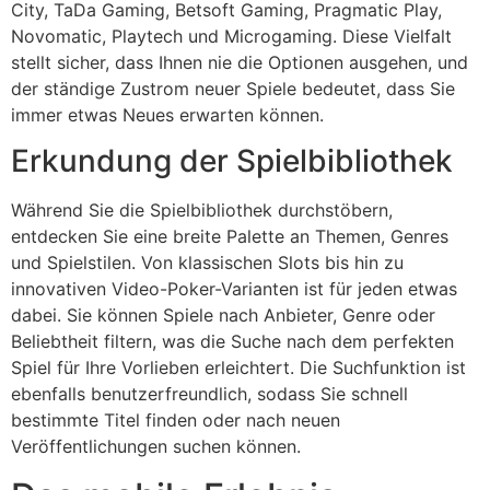
City, TaDa Gaming, Betsoft Gaming, Pragmatic Play,
Novomatic, Playtech und Microgaming. Diese Vielfalt
stellt sicher, dass Ihnen nie die Optionen ausgehen, und
der ständige Zustrom neuer Spiele bedeutet, dass Sie
immer etwas Neues erwarten können.
Erkundung der Spielbibliothek
Während Sie die Spielbibliothek durchstöbern,
entdecken Sie eine breite Palette an Themen, Genres
und Spielstilen. Von klassischen Slots bis hin zu
innovativen Video-Poker-Varianten ist für jeden etwas
dabei. Sie können Spiele nach Anbieter, Genre oder
Beliebtheit filtern, was die Suche nach dem perfekten
Spiel für Ihre Vorlieben erleichtert. Die Suchfunktion ist
ebenfalls benutzerfreundlich, sodass Sie schnell
bestimmte Titel finden oder nach neuen
Veröffentlichungen suchen können.