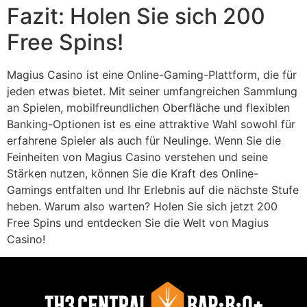
Fazit: Holen Sie sich 200
Free Spins!
Magius Casino ist eine Online-Gaming-Plattform, die für
jeden etwas bietet. Mit seiner umfangreichen Sammlung
an Spielen, mobilfreundlichen Oberfläche und flexiblen
Banking-Optionen ist es eine attraktive Wahl sowohl für
erfahrene Spieler als auch für Neulinge. Wenn Sie die
Feinheiten von Magius Casino verstehen und seine
Stärken nutzen, können Sie die Kraft des Online-
Gamings entfalten und Ihr Erlebnis auf die nächste Stufe
heben. Warum also warten? Holen Sie sich jetzt 200
Free Spins und entdecken Sie die Welt von Magius
Casino!