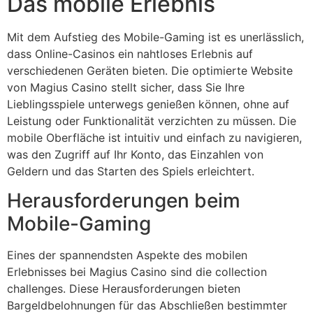
Das mobile Erlebnis
Mit dem Aufstieg des Mobile-Gaming ist es unerlässlich,
dass Online-Casinos ein nahtloses Erlebnis auf
verschiedenen Geräten bieten. Die optimierte Website
von Magius Casino stellt sicher, dass Sie Ihre
Lieblingsspiele unterwegs genießen können, ohne auf
Leistung oder Funktionalität verzichten zu müssen. Die
mobile Oberfläche ist intuitiv und einfach zu navigieren,
was den Zugriff auf Ihr Konto, das Einzahlen von
Geldern und das Starten des Spiels erleichtert.
Herausforderungen beim
Mobile-Gaming
Eines der spannendsten Aspekte des mobilen
Erlebnisses bei Magius Casino sind die collection
challenges. Diese Herausforderungen bieten
Bargeldbelohnungen für das Abschließen bestimmter