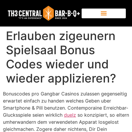
Erlauben zigeunern
Spielsaal Bonus
Codes wieder und
wieder applizieren?
Bonuscodes pro Gangbar Casinos zulassen gegenseitig
erwartet einfach zu handen welches Geben uber
Smartphone & Pill benutzen. Contemporaine Erreichbar-
Glucksspiele seien wirklich
duelz
so konzipiert, so eltern
umherwandern dem verwendeten Apparat losgelost
gleichmachen. Zogere daher nichtens, Dir Dein