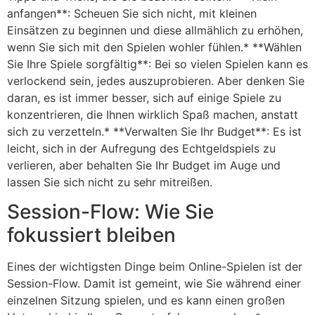
anfangen**: Scheuen Sie sich nicht, mit kleinen
Einsätzen zu beginnen und diese allmählich zu erhöhen,
wenn Sie sich mit den Spielen wohler fühlen.* **Wählen
Sie Ihre Spiele sorgfältig**: Bei so vielen Spielen kann es
verlockend sein, jedes auszuprobieren. Aber denken Sie
daran, es ist immer besser, sich auf einige Spiele zu
konzentrieren, die Ihnen wirklich Spaß machen, anstatt
sich zu verzetteln.* **Verwalten Sie Ihr Budget**: Es ist
leicht, sich in der Aufregung des Echtgeldspiels zu
verlieren, aber behalten Sie Ihr Budget im Auge und
lassen Sie sich nicht zu sehr mitreißen.
Session-Flow: Wie Sie
fokussiert bleiben
Eines der wichtigsten Dinge beim Online-Spielen ist der
Session-Flow. Damit ist gemeint, wie Sie während einer
einzelnen Sitzung spielen, und es kann einen großen