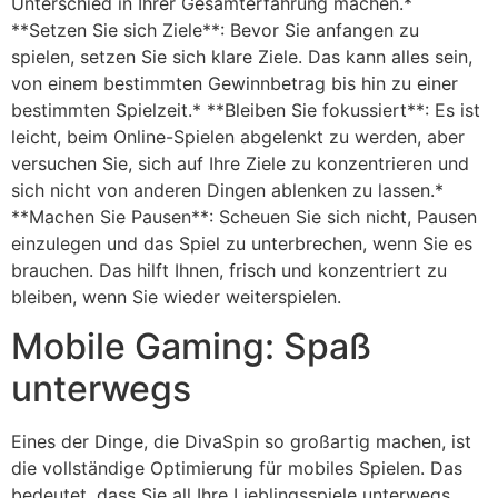
Unterschied in Ihrer Gesamterfahrung machen.*
**Setzen Sie sich Ziele**: Bevor Sie anfangen zu
spielen, setzen Sie sich klare Ziele. Das kann alles sein,
von einem bestimmten Gewinnbetrag bis hin zu einer
bestimmten Spielzeit.* **Bleiben Sie fokussiert**: Es ist
leicht, beim Online-Spielen abgelenkt zu werden, aber
versuchen Sie, sich auf Ihre Ziele zu konzentrieren und
sich nicht von anderen Dingen ablenken zu lassen.*
**Machen Sie Pausen**: Scheuen Sie sich nicht, Pausen
einzulegen und das Spiel zu unterbrechen, wenn Sie es
brauchen. Das hilft Ihnen, frisch und konzentriert zu
bleiben, wenn Sie wieder weiterspielen.
Mobile Gaming: Spaß
unterwegs
Eines der Dinge, die DivaSpin so großartig machen, ist
die vollständige Optimierung für mobiles Spielen. Das
bedeutet, dass Sie all Ihre Lieblingsspiele unterwegs