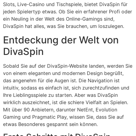
Slots, Live-Casino und Tischspiele, bietet DivaSpin für
jeden Spielertyp etwas. Ob Sie ein erfahrener Profi oder
ein Neuling in der Welt des Online-Gamings sind,
DivaSpin hat alles, was Sie brauchen, um loszulegen.
Entdeckung der Welt von
DivaSpin
Sobald Sie auf der DivaSpin-Website landen, werden Sie
von einem eleganten und modernen Design begrüßt,
das angenehm für die Augen ist. Die Navigation ist
intuitiv, sodass es einfach ist, sich zurechtzufinden und
Ihre Lieblingsspiele zu starten. Aber was DivaSpin
wirklich auszeichnet, ist die schiere Vielfalt an Spielen.
Mit über 90 Anbietern, darunter NetEnt, Evolution
Gaming und Pragmatic Play, wissen Sie, dass Sie auf
etwas Besonderes gespannt sein können.