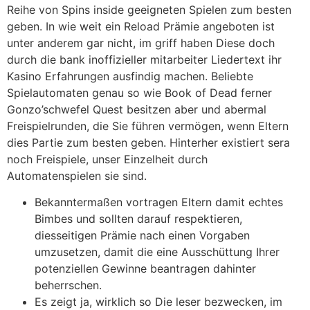
Reihe von Spins inside geeigneten Spielen zum besten
geben. In wie weit ein Reload Prämie angeboten ist
unter anderem gar nicht, im griff haben Diese doch
durch die bank inoffizieller mitarbeiter Liedertext ihr
Kasino Erfahrungen ausfindig machen. Beliebte
Spielautomaten genau so wie Book of Dead ferner
Gonzo’schwefel Quest besitzen aber und abermal
Freispielrunden, die Sie führen vermögen, wenn Eltern
dies Partie zum besten geben. Hinterher existiert sera
noch Freispiele, unser Einzelheit durch
Automatenspielen sie sind.
Bekanntermaßen vortragen Eltern damit echtes
Bimbes und sollten darauf respektieren,
diesseitigen Prämie nach einen Vorgaben
umzusetzen, damit die eine Ausschüttung Ihrer
potenziellen Gewinne beantragen dahinter
beherrschen.
Es zeigt ja, wirklich so Die leser bezwecken, im