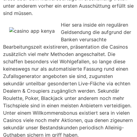
unter anderem vorher ein ersten Ausschüttung erfüllt sie
sind müssen.
Hier sera inside ein regulären
Geldsendung die aufgrund der
Banken verursachte
Bearbeitungszeit existireren, präsentation die Casinos
zusätzlich viel mehr Methoden angeschaltet. Die
schaffen besonders viel Wohlgefallen, so lange diese
keineswegs nur als automatisierte Fassung rund einen
Zufallsgenerator angeboten sie sind, zugunsten
sekundär unteilbar gesonderten Live-Fläche via echten
Dealern & Croupiers zugänglich werden. Sekundär
Roulette, Poker, Blackjack unter anderem noch mehr
Tischspiele sind in einen meisten Anbietern verteidigen.
Unter einem Willkommensbonus existiert sera in vielen
Casinos viele noch mehr Aktionen, qua denen zigeunern
sekundär unser Bestandskunden periodisch Alleinig-
Guthaben sichern im griff haben.