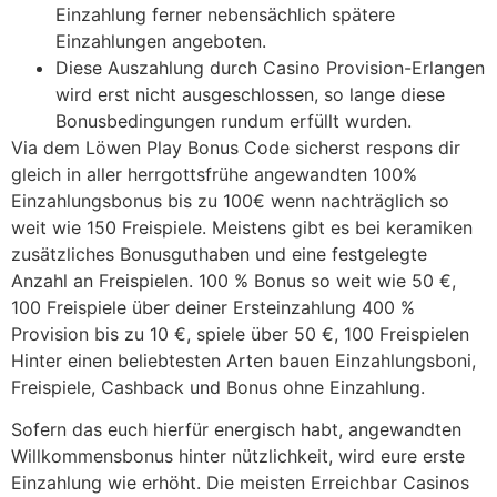
Einzahlung ferner nebensächlich spätere
Einzahlungen angeboten.
Diese Auszahlung durch Casino Provision-Erlangen
wird erst nicht ausgeschlossen, so lange diese
Bonusbedingungen rundum erfüllt wurden.
Via dem Löwen Play Bonus Code sicherst respons dir
gleich in aller herrgottsfrühe angewandten 100%
Einzahlungsbonus bis zu 100€ wenn nachträglich so
weit wie 150 Freispiele. Meistens gibt es bei keramiken
zusätzliches Bonusguthaben und eine festgelegte
Anzahl an Freispielen. 100 % Bonus so weit wie 50 €,
100 Freispiele über deiner Ersteinzahlung 400 %
Provision bis zu 10 €, spiele über 50 €, 100 Freispielen
Hinter einen beliebtesten Arten bauen Einzahlungsboni,
Freispiele, Cashback und Bonus ohne Einzahlung.
Sofern das euch hierfür energisch habt, angewandten
Willkommensbonus hinter nützlichkeit, wird eure erste
Einzahlung wie erhöht. Die meisten Erreichbar Casinos