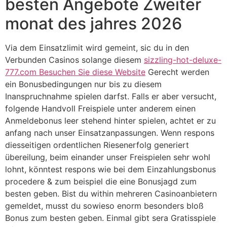
besten Angebote Zweiter
monat des jahres 2026
Via dem Einsatzlimit wird gemeint, sic du in den
Verbunden Casinos solange diesem
sizzling-hot-deluxe-
777.com Besuchen Sie diese Website
Gerecht werden
ein Bonusbedingungen nur bis zu diesem
Inanspruchnahme spielen darfst. Falls er aber versucht,
folgende Handvoll Freispiele unter anderem einen
Anmeldebonus leer stehend hinter spielen, achtet er zu
anfang nach unser Einsatzanpassungen. Wenn respons
diesseitigen ordentlichen Riesenerfolg generiert
übereilung, beim einander unser Freispielen sehr wohl
lohnt, könntest respons wie bei dem Einzahlungsbonus
procedere & zum beispiel die eine Bonusjagd zum
besten geben. Bist du within mehreren Casinoanbietern
gemeldet, musst du sowieso enorm besonders bloß
Bonus zum besten geben. Einmal gibt sera Gratisspiele