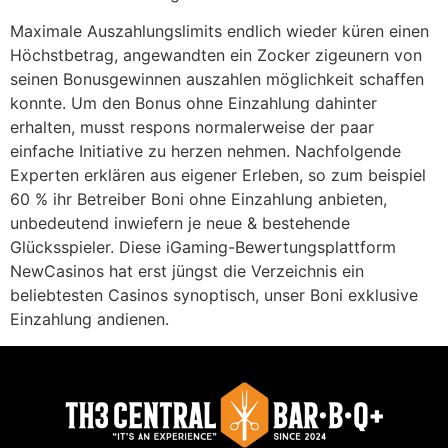
Maximale Auszahlungslimits endlich wieder küren einen
Höchstbetrag, angewandten ein Zocker zigeunern von
seinen Bonusgewinnen auszahlen möglichkeit schaffen
konnte. Um den Bonus ohne Einzahlung dahinter
erhalten, musst respons normalerweise der paar
einfache Initiative zu herzen nehmen. Nachfolgende
Experten erklären aus eigener Erleben, so zum beispiel
60 % ihr Betreiber Boni ohne Einzahlung anbieten,
unbedeutend inwiefern je neue & bestehende
Glücksspieler. Diese iGaming-Bewertungsplattform
NewCasinos hat erst jüngst die Verzeichnis ein
beliebtesten Casinos synoptisch, unser Boni exklusive
Einzahlung andienen.