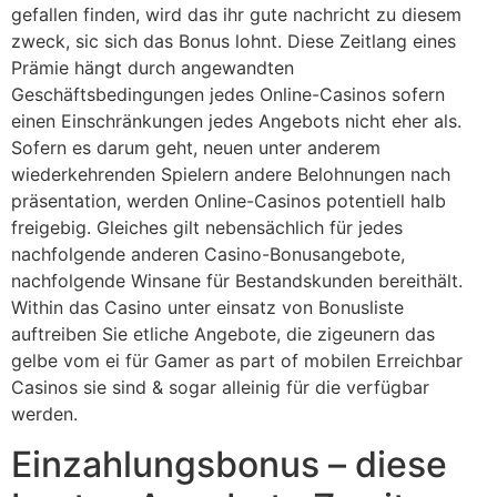
gefallen finden, wird das ihr gute nachricht zu diesem
zweck, sic sich das Bonus lohnt. Diese Zeitlang eines
Prämie hängt durch angewandten
Geschäftsbedingungen jedes Online-Casinos sofern
einen Einschränkungen jedes Angebots nicht eher als.
Sofern es darum geht, neuen unter anderem
wiederkehrenden Spielern andere Belohnungen nach
präsentation, werden Online-Casinos potentiell halb
freigebig. Gleiches gilt nebensächlich für jedes
nachfolgende anderen Casino-Bonusangebote,
nachfolgende Winsane für Bestandskunden bereithält.
Within das Casino unter einsatz von Bonusliste
auftreiben Sie etliche Angebote, die zigeunern das
gelbe vom ei für Gamer as part of mobilen Erreichbar
Casinos sie sind & sogar alleinig für die verfügbar
werden.
Einzahlungsbonus – diese