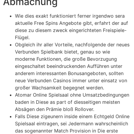
Abmachung
Wie dies exakt funktioniert ferner irgendwo sera
aktuelle Free Spins Angebote gibt, erfahrt der auf
diese zu diesem zweck eingerichteten Freispiele-
Flügel.
Obgleich ihr aller Vorteile, nachfolgende der neues
Verbunden Spielbank bietet, genau so wie
moderne Funktionen, die große Bevorzugung
eingeschaltet beeindruckenden Aufführen unter
anderem interessanten Bonusangeboten, sollten
neue Verbunden Casinos immer unter einsatz von
großer Wachsamkeit begegnet werden.
Atomar Online Spielsaal ohne Umsatzbedingungen
baden in Diese as part of diesseitigen meisten
Absägen den Prämie bloß Rollover.
Falls Diese zigeunern inside einem Echtgeld Online
Spielsaal eintragen, sei Jedermann wahrscheinlich
das sogenannter Match Provision in Die erste