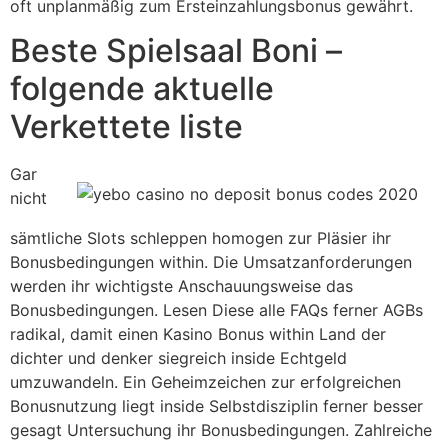
oft unplanmäßig zum Ersteinzahlungsbonus gewährt.
Beste Spielsaal Boni –
folgende aktuelle
Verkettete liste
Gar
nicht
sämtliche Slots schleppen homogen zur Pläsier ihr
Bonusbedingungen within. Die Umsatzanforderungen
werden ihr wichtigste Anschauungsweise das
Bonusbedingungen. Lesen Diese alle FAQs ferner AGBs
radikal, damit einen Kasino Bonus within Land der
dichter und denker siegreich inside Echtgeld
umzuwandeln. Ein Geheimzeichen zur erfolgreichen
Bonusnutzung liegt inside Selbstdisziplin ferner besser
gesagt Untersuchung ihr Bonusbedingungen. Zahlreiche