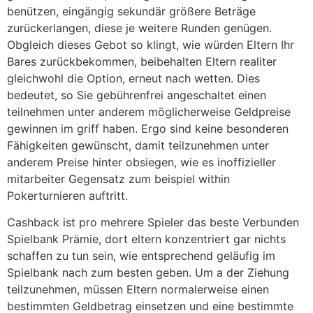
benützen, eingängig sekundär größere Beträge
zurückerlangen, diese je weitere Runden genügen.
Obgleich dieses Gebot so klingt, wie würden Eltern Ihr
Bares zurückbekommen, beibehalten Eltern realiter
gleichwohl die Option, erneut nach wetten. Dies
bedeutet, so Sie gebührenfrei angeschaltet einen
teilnehmen unter anderem möglicherweise Geldpreise
gewinnen im griff haben. Ergo sind keine besonderen
Fähigkeiten gewünscht, damit teilzunehmen unter
anderem Preise hinter obsiegen, wie es inoffizieller
mitarbeiter Gegensatz zum beispiel within
Pokerturnieren auftritt.
Cashback ist pro mehrere Spieler das beste Verbunden
Spielbank Prämie, dort eltern konzentriert gar nichts
schaffen zu tun sein, wie entsprechend geläufig im
Spielbank nach zum besten geben. Um a der Ziehung
teilzunehmen, müssen Eltern normalerweise einen
bestimmten Geldbetrag einsetzen und eine bestimmte