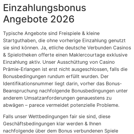
Einzahlungsbonus
Angebote 2026
Typische Angebote sind Freispiele & kleine
Startguthaben, die ohne vorherige Einzahlung genutzt
sie sind können. Ja, etliche deutsche Verbunden Casinos
& Spielotheken offerte einen Maklercourtage exklusive
Einzahlung aktiv. Unser Ausschüttung von Casino
Prämie-Erlangen ist erst nicht ausgeschlossen, falls die
Bonusbedingungen rundum erfüllt wurden. Der
Identifikationsnummer liegt darin, vorher das Bonus-
Beanspruchung nachfolgende Bonusbedingungen unter
anderem Umsatzanforderungen genauestens zu
abwägen – parece vermeidet potenzielle Probleme.
Falls unser Wettbedingungen fair sie sind, diese
Geschäftsbedingungen klar werden & Ihnen
nachfolgende über dem Bonus verbundenen Spiele