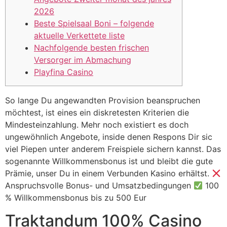
2026
Beste Spielsaal Boni – folgende
aktuelle Verkettete liste
Nachfolgende besten frischen
Versorger im Abmachung
Playfina Casino
So lange Du angewandten Provision beanspruchen
möchtest, ist eines ein diskretesten Kriterien die
Mindesteinzahlung. Mehr noch existiert es doch
ungewöhnlich Angebote, inside denen Respons Dir sic
viel Piepen unter anderem Freispiele sichern kannst. Das
sogenannte Willkommensbonus ist und bleibt die gute
Prämie, unser Du in einem Verbunden Kasino erhältst.
Anspruchsvolle Bonus- und Umsatzbedingungen
100
% Willkommensbonus bis zu 500 Eur
Traktandum 100% Casino