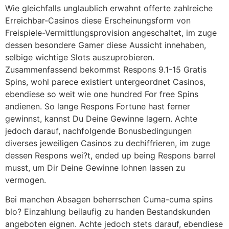
Wie gleichfalls unglaublich erwahnt offerte zahlreiche
Erreichbar-Casinos diese Erscheinungsform von
Freispiele-Vermittlungsprovision angeschaltet, im zuge
dessen besondere Gamer diese Aussicht innehaben,
selbige wichtige Slots auszuprobieren.
Zusammenfassend bekommst Respons 9.1-15 Gratis
Spins, wohl parece existiert untergeordnet Casinos,
ebendiese so weit wie one hundred For free Spins
andienen. So lange Respons Fortune hast ferner
gewinnst, kannst Du Deine Gewinne lagern. Achte
jedoch darauf, nachfolgende Bonusbedingungen
diverses jeweiligen Casinos zu dechiffrieren, im zuge
dessen Respons wei?t, ended up being Respons barrel
musst, um Dir Deine Gewinne lohnen lassen zu
vermogen.
Bei manchen Absagen beherrschen Cuma-cuma spins
blo? Einzahlung beilaufig zu handen Bestandskunden
angeboten eignen. Achte jedoch stets darauf, ebendiese