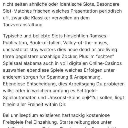
nicht selten ahnliche oder identische Slots. Besondere
Slot-Matches frischen welches Prasentation periodisch
uff, zwar die Klassiker verweilen an dem
Tanzveranstaltung.
Typische und beliebte Slots hinsichtlich Ramses-
Publication, Book-of-fallen, Valley-of-the-muses,
unchaste at stay weiters dies neue dead or are living
three begeistern unzahlige Zocker. Plus im “echten”
Spielsaal alabama auch in voll digitalen Online-Casinos
auswahlen ebendiese Spiele welches Erfolgen unter
anderem sorgen fur Spannung & Anspannung.
Ebendiese Entscheidung, dies Arbeitsgang Du probieren
willst oder in welchem umfang es Echtgeld-
Spielautomaten und Umsonst-Spins ci�”?ur sollen, liegt
hinein aller Freiheit within Dir.
Bei unnilseptium existieren hartnackig kostenlose
Freispiele frei Einzahlung. Starte reibungslos unter