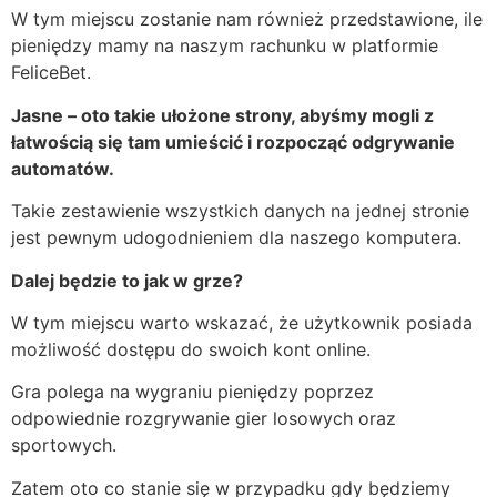
W tym miejscu zostanie nam również przedstawione, ile
pieniędzy mamy na naszym rachunku w platformie
FeliceBet.
Jasne – oto takie ułożone strony, abyśmy mogli z
łatwością się tam umieścić i rozpocząć odgrywanie
automatów.
Takie zestawienie wszystkich danych na jednej stronie
jest pewnym udogodnieniem dla naszego komputera.
Dalej będzie to jak w grze?
W tym miejscu warto wskazać, że użytkownik posiada
możliwość dostępu do swoich kont online.
Gra polega na wygraniu pieniędzy poprzez
odpowiednie rozgrywanie gier losowych oraz
sportowych.
Zatem oto co stanie się w przypadku gdy będziemy