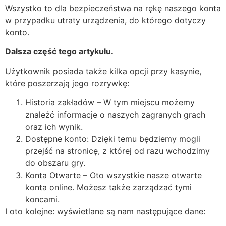
Wszystko to dla bezpieczeństwa na rękę naszego konta
w przypadku utraty urządzenia, do którego dotyczy
konto.
Dalsza część tego artykułu.
Użytkownik posiada także kilka opcji przy kasynie,
które poszerzają jego rozrywkę:
Historia zakładów – W tym miejscu możemy
znaleźć informacje o naszych zagranych grach
oraz ich wynik.
Dostępne konto: Dzięki temu będziemy mogli
przejść na stronicę, z której od razu wchodzimy
do obszaru gry.
Konta Otwarte – Oto wszystkie nasze otwarte
konta online. Możesz także zarządzać tymi
koncami.
I oto kolejne: wyświetlane są nam następujące dane: