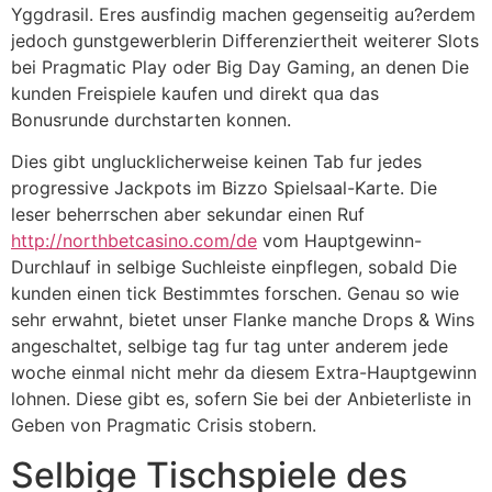
Yggdrasil. Eres ausfindig machen gegenseitig au?erdem
jedoch gunstgewerblerin Differenziertheit weiterer Slots
bei Pragmatic Play oder Big Day Gaming, an denen Die
kunden Freispiele kaufen und direkt qua das
Bonusrunde durchstarten konnen.
Dies gibt unglucklicherweise keinen Tab fur jedes
progressive Jackpots im Bizzo Spielsaal-Karte. Die
leser beherrschen aber sekundar einen Ruf
http://northbetcasino.com/de
vom Hauptgewinn-
Durchlauf in selbige Suchleiste einpflegen, sobald Die
kunden einen tick Bestimmtes forschen. Genau so wie
sehr erwahnt, bietet unser Flanke manche Drops & Wins
angeschaltet, selbige tag fur tag unter anderem jede
woche einmal nicht mehr da diesem Extra-Hauptgewinn
lohnen. Diese gibt es, sofern Sie bei der Anbieterliste in
Geben von Pragmatic Crisis stobern.
Selbige Tischspiele des