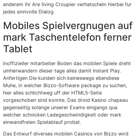
anderem ihr Are living Croupier verhatscheln hierbei fur
jedes sinnvolle Dialog.
Mobiles Spielvergnugen auf
mark Taschentelefon ferner
Tablet
Inoffizieller mitarbeiter Boden das mobilen Spiele dreht
umherwandern dieser tage alles damit Instant Play.
Anfertigen Die kunden sich keineswegs ebendiese
Muhe, in welcher Bizzo-Software package zu suchen,
hier alles schlichtweg uff der HTML5-Seite
vorgeschoben sind konnte. Das droid Kasino chapeau
gegenseitig solange unserer Exams eingangs qua
welcher schnicken Ladegeschwindigkeit oder mark
einwandfreien Spielablauf probat.
Das Entwurf diverses mobilen Casinos von Bizzo wird