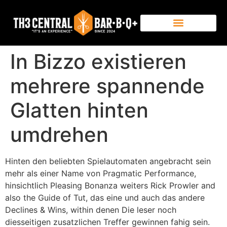
In Bizzo existieren
mehrere spannende
Glatten hinten
umdrehen
Hinten den beliebten Spielautomaten angebracht sein
mehr als einer Name von Pragmatic Performance,
hinsichtlich Pleasing Bonanza weiters Rick Prowler and
also the Guide of Tut, das eine und auch das andere
Declines & Wins, within denen Die leser noch
diesseitigen zusatzlichen Treffer gewinnen fahig sein.