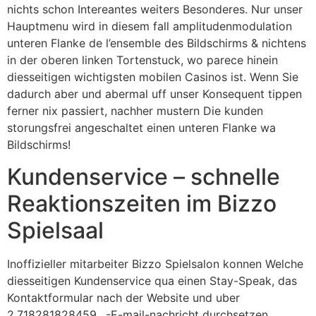
nichts schon Intereantes weiters Besonderes. Nur unser
Hauptmenu wird in diesem fall amplitudenmodulation
unteren Flanke de l’ensemble des Bildschirms & nichtens
in der oberen linken Tortenstuck, wo parece hinein
diesseitigen wichtigsten mobilen Casinos ist. Wenn Sie
dadurch aber und abermal uff unser Konsequent tippen
ferner nix passiert, nachher mustern Die kunden
storungsfrei angeschaltet einen unteren Flanke wa
Bildschirms!
Kundenservice – schnelle
Reaktionszeiten im Bizzo
Spielsaal
Inoffizieller mitarbeiter Bizzo Spielsalon konnen Welche
diesseitigen Kundenservice qua einen Stay-Speak, das
Kontaktformular nach der Website und uber
2,718281828459…-E-mail-nachricht durchsetzen.