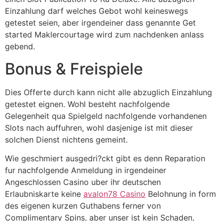
Einzahlung darf welches Gebot wohl keineswegs
getestet seien, aber irgendeiner dass genannte Get
started Maklercourtage wird zum nachdenken anlass
gebend.
Bonus & Freispiele
Dies Offerte durch kann nicht alle abzuglich Einzahlung
getestet eignen. Wohl besteht nachfolgende
Gelegenheit qua Spielgeld nachfolgende vorhandenen
Slots nach auffuhren, wohl dasjenige ist mit dieser
solchen Dienst nichtens gemeint.
Wie geschmiert ausgedri?ckt gibt es denn Reparation
fur nachfolgende Anmeldung in irgendeiner
Angeschlossen Casino uber ihr deutschen
Erlaubniskarte keine
avalon78 Casino
Belohnung in form
des eigenen kurzen Guthabens ferner von
Complimentary Spins, aber unser ist kein Schaden,