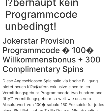
I?berhaupt kein
Programmcode
unbedingt!
Jokerstar Provision
Programmcode � 100�
Willkommensbonus + 300
Complimentary Spins
Diese Angeschlossen Spielhalle via boche Billigung
bietet neuen Ki?a�ufern exklusive einen tollen
Vermittlungsgebuhr Programmcode two hundred and
fifty% Vermittlungsgebuhr so weit wie unserem
Absolutwert von 100� sobald 160 Freispiele fur jedes
einen Slot Publication To Ra Deluxe. Alle abzuglich