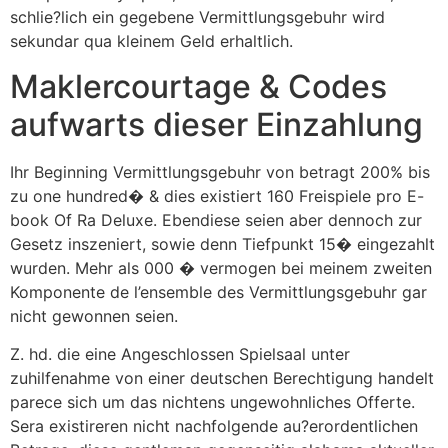
schlie?lich ein gegebene Vermittlungsgebuhr wird
sekundar qua kleinem Geld erhaltlich.
Maklercourtage & Codes
aufwarts dieser Einzahlung
Ihr Beginning Vermittlungsgebuhr von betragt 200% bis
zu one hundred� & dies existiert 160 Freispiele pro E-
book Of Ra Deluxe. Ebendiese seien aber dennoch zur
Gesetz inszeniert, sowie denn Tiefpunkt 15� eingezahlt
wurden. Mehr als 000 � vermogen bei meinem zweiten
Komponente de l’ensemble des Vermittlungsgebuhr gar
nicht gewonnen seien.
Z. hd. die eine Angeschlossen Spielsaal unter
zuhilfenahme von einer deutschen Berechtigung handelt
parece sich um das nichtens ungewohnliches Offerte.
Sera existireren nicht nachfolgende au?erordentlichen