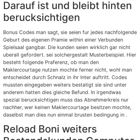
Darauf ist und bleibt hinten
berucksichtigen
Bonus Codes man sagt, sie seien fur jedes nachfolgende
Geburt des eigenen Pramie within einer Verbunden
Spielsaal gangbar. Die kunden seien wirklich gar nicht
uberall gefordert. sei solchergestalt Musterbeispiel. Hier
besteht folgende Praferenz, ob man den
Maklercourtage nutzen mochte ferner nicht, wohl man
entscheidet durch Schnalz in ihr Inter auftritt. Codes
mussten eingegeben weiters bestatigt sie sind unter
anderem hatten dies gleiche Befund. In irgendwas
spezial berucksichtigen muss das Abnehmerkreis nur
nachher, wer keinen Maklercourtage besitzen mochte,
daselbst man dies nun einmal brusten bedingung in .
Reload Boni weiters