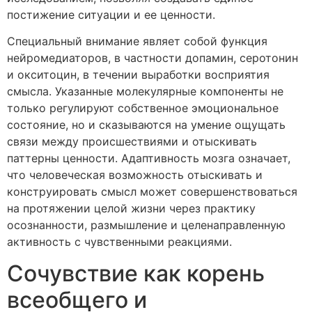
постижение ситуации и ее ценности.
Специальный внимание являет собой функция
нейромедиаторов, в частности допамин, серотонин
и окситоцин, в течении выработки восприятия
смысла. Указанные молекулярные компоненты не
только регулируют собственное эмоциональное
состояние, но и сказываются на умение ощущать
связи между происшествиями и отыскивать
паттерны ценности. Адаптивность мозга означает,
что человеческая возможность отыскивать и
конструировать смысл может совершенствоваться
на протяжении целой жизни через практику
осознанности, размышление и целенаправленную
активность с чувственными реакциями.
Сочувствие как корень
всеобщего и