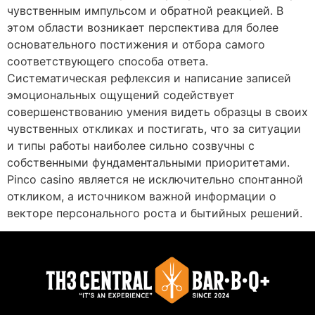
чувственным импульсом и обратной реакцией. В
этом области возникает перспектива для более
основательного постижения и отбора самого
соответствующего способа ответа.
Систематическая рефлексия и написание записей
эмоциональных ощущений содействует
совершенствованию умения видеть образцы в своих
чувственных откликах и постигать, что за ситуации
и типы работы наиболее сильно созвучны с
собственными фундаментальными приоритетами.
Pinco casino является не исключительно спонтанной
откликом, а источником важной информации о
векторе персонального роста и бытийных решений.