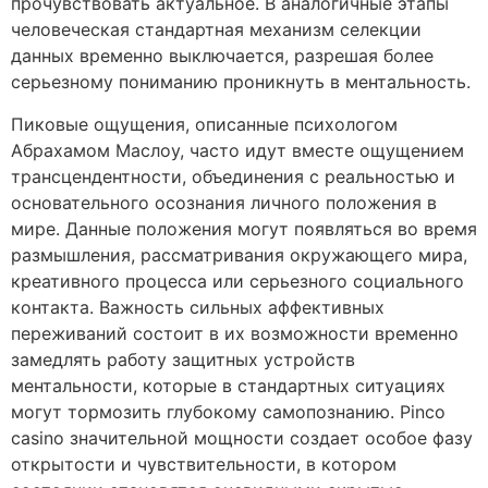
прочувствовать актуальное. В аналогичные этапы
человеческая стандартная механизм селекции
данных временно выключается, разрешая более
серьезному пониманию проникнуть в ментальность.
Пиковые ощущения, описанные психологом
Абрахамом Маслоу, часто идут вместе ощущением
трансцендентности, объединения с реальностью и
основательного осознания личного положения в
мире. Данные положения могут появляться во время
размышления, рассматривания окружающего мира,
креативного процесса или серьезного социального
контакта. Важность сильных аффективных
переживаний состоит в их возможности временно
замедлять работу защитных устройств
ментальности, которые в стандартных ситуациях
могут тормозить глубокому самопознанию. Pinco
casino значительной мощности создает особое фазу
открытости и чувствительности, в котором