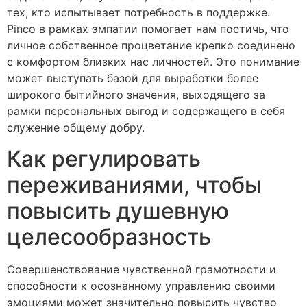
тех, кто испытывает потребность в поддержке.
Pinco в рамках эмпатии помогает нам постичь, что
личное собственное процветание крепко соединено
с комфортом близких нас личностей. Это понимание
может выступать базой для выработки более
широкого бытийного значения, выходящего за
рамки персональных выгод и содержащего в себя
служение общему добру.
Как регулировать
переживаниями, чтобы
повысить душевную
целесообразность
Совершенствование чувственной грамотности и
способности к осознанному управлению своими
эмоциями может значительно повысить чувство