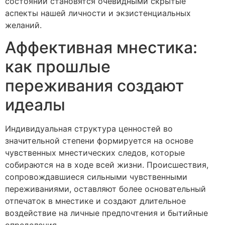
состоянии становятся очевидными скрытые
аспекты нашей личности и экзистенциальных
желаний.
Аффективная мнестика:
как прошлые
переживания создают
идеалы
Индивидуальная структура ценностей во
значительной степени формируется на основе
чувственных мнестических следов, которые
собираются на в ходе всей жизни. Происшествия,
сопровождавшиеся сильными чувственными
переживаниями, оставляют более основательный
отпечаток в мнестике и создают длительное
воздействие на личные предпочтения и бытийные