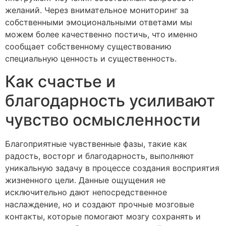
желаний. Через внимательное мониторинг за
собственными эмоциональными ответами мы
можем более качественно постичь, что именно
сообщает собственному существованию
специальную ценность и существенность.
Как счастье и
благодарность усиливают
чувство осмысленности
Благоприятные чувственные фазы, такие как
радость, восторг и благодарность, выполняют
уникальную задачу в процессе создания восприятия
жизненного цели. Данные ощущения не
исключительно дают непосредственное
наслаждение, но и создают прочные мозговые
контакты, которые помогают мозгу сохранять и