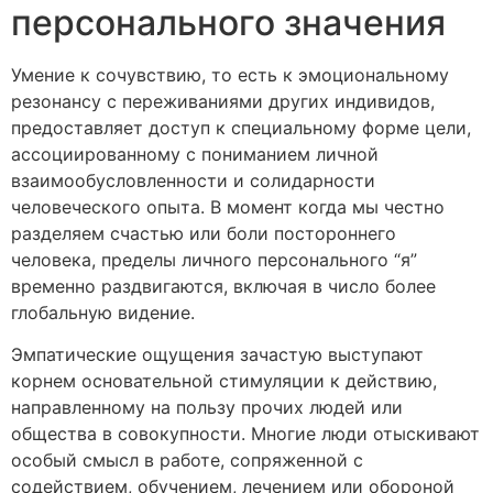
персонального значения
Умение к сочувствию, то есть к эмоциональному
резонансу с переживаниями других индивидов,
предоставляет доступ к специальному форме цели,
ассоциированному с пониманием личной
взаимообусловленности и солидарности
человеческого опыта. В момент когда мы честно
разделяем счастью или боли постороннего
человека, пределы личного персонального “я”
временно раздвигаются, включая в число более
глобальную видение.
Эмпатические ощущения зачастую выступают
корнем основательной стимуляции к действию,
направленному на пользу прочих людей или
общества в совокупности. Многие люди отыскивают
особый смысл в работе, сопряженной с
содействием, обучением, лечением или обороной