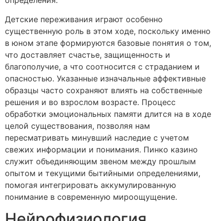
определения.
Детские переживания играют особенно
существенную роль в этом ходе, поскольку именно
в юном этапе формируются базовые понятия о том,
что доставляет счастье, защищенность и
благополучие, а что соотносится с страданием и
опасностью. Указанные изначальные аффективные
образцы часто сохраняют влиять на собственные
решения и во взрослом возрасте. Процесс
обработки эмоциональных памяти длится на в ходе
целой существования, позволяя нам
пересматривать минувший наследие с учетом
свежих информации и понимания. Пинко казино
служит объединяющим звеном между прошлым
опытом и текущими бытийными определениями,
помогая интегрировать аккумулированную
понимание в современную мироощущение.
Нейрофизиология