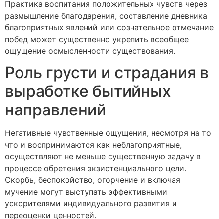
Практика воспитания положительных чувств через
размышление благодарения, составление дневника
благоприятных явлений или сознательное отмечание
побед может существенно укрепить всеобщее
ощущение осмысленности существования.
Роль грусти и страдания в
выработке бытийных
направлений
Негативные чувственные ощущения, несмотря на то
что и воспринимаются как неблагоприятные,
осуществляют не меньше существенную задачу в
процессе обретения экзистенциального цели.
Скорбь, беспокойство, огорчение и включая
мучение могут выступать эффективными
ускорителями индивидуального развития и
переоценки ценностей.