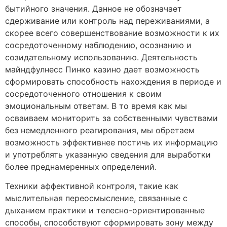
бытийного значения. Данное не обозначает
сдерживание или контроль над переживаниями, а
скорее всего совершенствование возможности к их
сосредоточенному наблюдению, осознанию и
созидательному использованию. Деятельность
майндфулнесс Пинко казино дает возможность
сформировать способность нахождения в периоде и
сосредоточенного отношения к своим
эмоциональным ответам. В то время как мы
осваиваем мониторить за собственными чувствами
без немедленного реагирования, мы обретаем
возможность эффективнее постичь их информацию
и употреблять указанную сведения для выработки
более преднамеренных определений.
Техники аффективной контроля, такие как
мыслительная переосмысление, связанные с
дыханием практики и телесно-ориентированные
способы, способствуют сформировать зону между