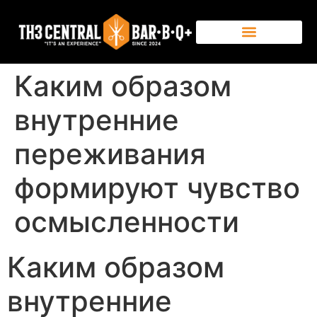
Каким образом
внутренние
переживания
формируют чувство
осмысленности
Каким образом
внутренние