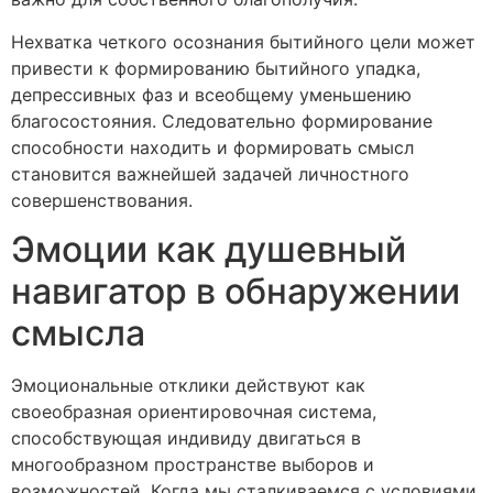
Нехватка четкого осознания бытийного цели может
привести к формированию бытийного упадка,
депрессивных фаз и всеобщему уменьшению
благосостояния. Следовательно формирование
способности находить и формировать смысл
становится важнейшей задачей личностного
совершенствования.
Эмоции как душевный
навигатор в обнаружении
смысла
Эмоциональные отклики действуют как
своеобразная ориентировочная система,
способствующая индивиду двигаться в
многообразном пространстве выборов и
возможностей. Когда мы сталкиваемся с условиями,