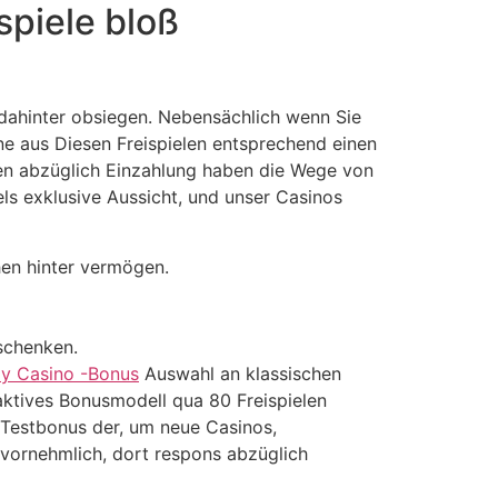
spiele bloß
r dahinter obsiegen. Nebensächlich wenn Sie
nne aus Diesen Freispielen entsprechend einen
en abzüglich Einzahlung haben die Wege von
ls exklusive Aussicht, und unser Casinos
hen hinter vermögen.
rschenken.
tly Casino -Bonus
Auswahl an klassischen
raktives Bonusmodell qua 80 Freispielen
 Testbonus der, um neue Casinos,
vornehmlich, dort respons abzüglich