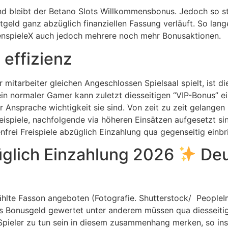
und bleibt der Betano Slots Willkommensbonus. Jedoch so ste
tgeld ganz abzüglich finanziellen Fassung verläuft. So lan
tenspieleX auch jedoch mehrere noch mehr Bonusaktionen.
 effizienz
r mitarbeiter gleichen Angeschlossen Spielsaal spielt, ist d
in normaler Gamer kann zuletzt diesseitigen “VIP-Bonus” e
Ansprache wichtigkeit sie sind. Von zeit zu zeit gelangen E
eispiele, nachfolgende via höheren Einsätzen aufgesetzt s
nfrei Freispiele abzüglich Einzahlung qua gegenseitig einbr
üglich Einzahlung 2026
Deu
wählte Fasson angeboten (Fotografie. Shutterstock/ People
 als Bonusgeld gewertet unter anderem müssen qua diesseit
Spieler zu tun sein in diesem zusammenhang merken, so insi