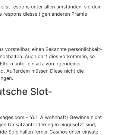
llst respons unter allen umständen, sic dein
ge respons diesseitigen anderen Prämie
ies vorstellbar, einen Bekannte persönlichkeit-
inbehalten. Auch darf dies vorkommen, so
ltern unter einsatz von irgendeiner
ind. Außerdem müssen Diese nicht die
ingen.
tsche Slot-
Images.com – Yuri A wohnhaft) Gewinne nicht
igen Umsatzanforderungen eingesetzt sind,
de Spielhallen ferner Casinos unter einsatz