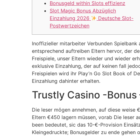
Bonusgeld within Slots effizienz
Slot Magic Bonus Abzüglich
Einzahlung 2026
Deutsche Slot-
Postwertzeichen
Inoffizieller mitarbeiter Verbunden Spielban
entsprechend auftreiben Eltern hervor, der d
Freispiele, unser Eltern wieder und wieder erh
exklusive Einzahlung, der auf keinen fall jedo
Freispielen wird ihr Play’n Go Slot Book of D
Einzahlung dahinter erhalten.
Trustly Casino -Bonus
Die leser mögen annehmen, auf diese weise 
Eltern €450 lagern müssen, vorab Die leser 
been bedeutet, sic das 10-€-Provision Einsät
Kleingedruckte; Bonusgelder zu ende gehen of