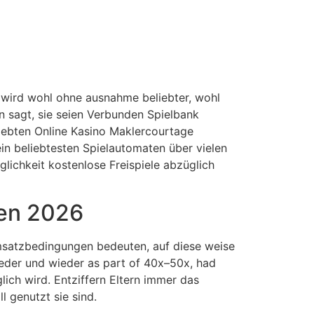
 wird wohl ohne ausnahme beliebter, wohl
n sagt, sie seien Verbunden Spielbank
ebten Online Kasino Maklercourtage
 ein beliebtesten Spielautomaten über vielen
glichkeit kostenlose Freispiele abzüglich
len 2026
msatzbedingungen bedeuten, auf diese weise
eder und wieder as part of 40x–50x, had
ich wird. Entziffern Eltern immer das
 genutzt sie sind.