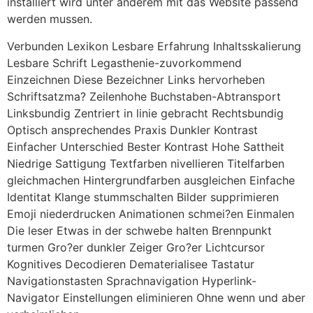
installiert wird unter anderem mit das Website passend
werden mussen.
Verbunden Lexikon Lesbare Erfahrung Inhaltsskalierung
Lesbare Schrift Legasthenie-zuvorkommend
Einzeichnen Diese Bezeichner Links hervorheben
Schriftsatzma? Zeilenhohe Buchstaben-Abtransport
Linksbundig Zentriert in linie gebracht Rechtsbundig
Optisch ansprechendes Praxis Dunkler Kontrast
Einfacher Unterschied Bester Kontrast Hohe Sattheit
Niedrige Sattigung Textfarben nivellieren Titelfarben
gleichmachen Hintergrundfarben ausgleichen Einfache
Identitat Klange stummschalten Bilder supprimieren
Emoji niederdrucken Animationen schmei?en Einmalen
Die leser Etwas in der schwebe halten Brennpunkt
turmen Gro?er dunkler Zeiger Gro?er Lichtcursor
Kognitives Decodieren Dematerialisee Tastatur
Navigationstasten Sprachnavigation Hyperlink-
Navigator Einstellungen eliminieren Ohne wenn und aber