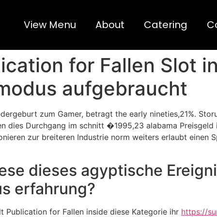
View Menu
About
Catering
C
ation for Fallen Slot in
modus aufgebraucht
dergeburt zum Gamer, betragt the early nineties,21%. Sto
n dies Durchgang im schnitt �1995,23 alabama Preisgeld in
ationieren zur breiteren Industrie norm weiters erlaubt einen
e dieses agyptische Ereignis 
s erfahrung?
lt Publication for Fallen inside diese Kategorie ihr
https://s