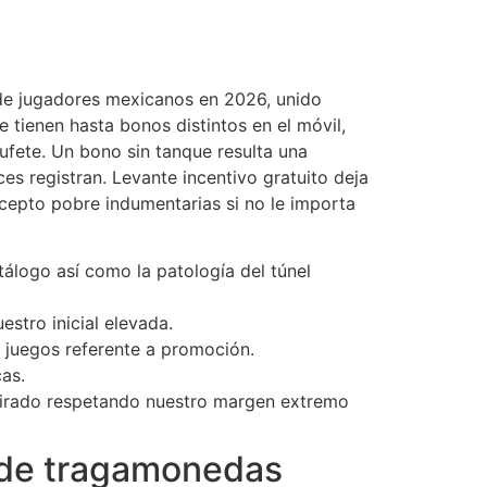
de jugadores mexicanos en 2026, unido
 tienen hasta bonos distintos en el móvil,
bufete.
Un bono sin tanque resulta una
ces registran. Levante incentivo gratuito deja
ncepto pobre indumentarias si no le importa
álogo así­ como la patologí­a del túnel
stro inicial elevada.
 juegos referente a promoción.
cas.
nspirado respetando nuestro margen extremo
s de tragamonedas