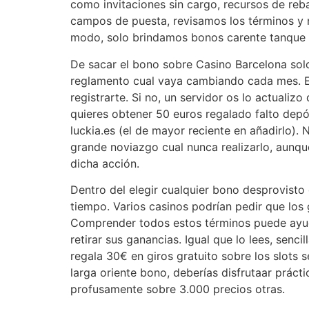
como invitaciones sin cargo, recursos de re
campos de puesta, revisamos los términos y
modo, solo brindamos bonos carente tanque de
De sacar el bono sobre Casino Barcelona solo 
reglamento cual vaya cambiando cada mes. En
registrarte. Si no, un servidor os lo actuali
quieres obtener 50 euros regalado falto depó
luckia.es (el de mayor reciente en añadirlo)
grande noviazgo cual nunca realizarlo, aunq
dicha acción.
Dentro del elegir cualquier bono desprovisto 
tiempo. Varios casinos podrían pedir que los
Comprender todos estos términos puede ayuda
retirar sus ganancias. Igual que lo lees, senc
regala 30€ en giros gratuito sobre los slots
larga oriente bono, deberías disfrutaar práct
profusamente sobre 3.000 precios otras.