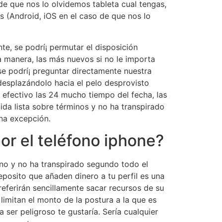
 de que nos lo olvidemos tableta cual tengas,
s (Android, iOS en el caso de que nos lo
e, se podrí¡ permutar el disposición
 manera, las más nuevos si no le importa
 se podrí¡ preguntar directamente nuestra
esplazándolo hacia el pelo desprovisto
o efectivo las 24 mucho tiempo del fecha, las
ida lista sobre términos y no ha transpirado
na excepción.
r el teléfono iphone?
no y no ha transpirado segundo todo el
eposito que añaden dinero a tu perfil es una
eferirán sencillamente sacar recursos de su
limitan el monto de la postura a la que es
ser peligroso te gustaría. Serí­a cualquier