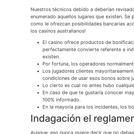
Nuestros técnicos debido a deberían revisad
enumerado aquellos lugares que existen. Se p
como le ofrezcan posibilidades bancarias acon
los casinos australianos!
El casino ofrece productos de bonificac
perfectamente convierte referente a in
existen.
Por fortuna, los operadores normalmente 
Los jugadores clientes mayoritareament
condiciones de usar esos bonos sobre j
Lo cierto es cual no antes hubo cualquie
En caso de que te gustaría conocer may
100% informado.
En la mayoría para los incidentes, los 
Indagación el reglame
Aunque, eso nunca quiere decir que no debas 