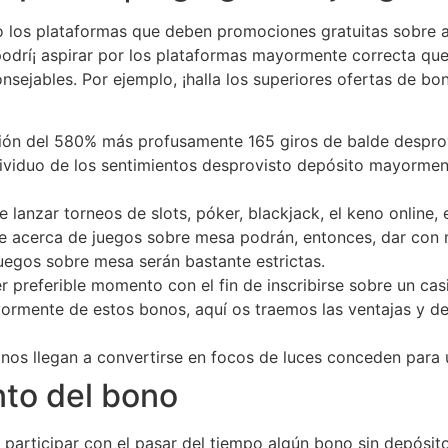
o los plataformas que deben promociones gratuitas sobre a
odrí¡ aspirar por los plataformas mayormente correcta que
sejables. Por ejemplo, ¡halla los superiores ofertas de bo
ión del 580% más profusamente 165 giros de balde desprovi
dividuo de los sentimientos desprovisto depósito mayormen
lanzar torneos de slots, póker, blackjack, el keno online,
e acerca de juegos sobre mesa podrán, entonces, dar con m
uegos sobre mesa serán bastante estrictas.
r preferible momento con el fin de inscribirse sobre un cas
ormente de estos bonos, aquí os traemos las ventajas y de
bonos llegan a convertirse en focos de luces conceden para
nto del bono
participar con el pasar del tiempo algún bono sin depósito