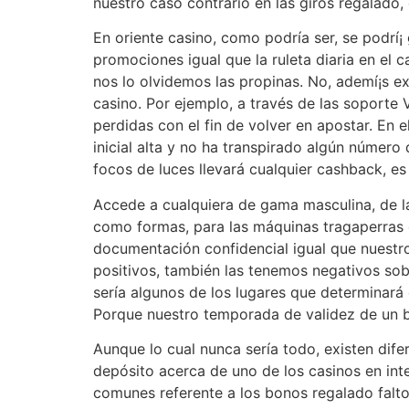
nuestro caso contrario en las giros regalado,
En oriente casino, como podrí­a ser, se podrí
promociones igual que la ruleta diaria en el 
nos lo olvidemos las propinas. No, ademí¡s ex
casino. Por ejemplo, a través de las soporte
perdidas con el fin de volver en apostar. En 
inicial alta y no ha transpirado algún número
focos de luces llevará cualquier cashback, es
Accede a cualquiera de gama masculina, de la
como formas, para las máquinas tragaperras e
documentación confidencial igual que nuestro 
positivos, también las tenemos negativos sob
serí­a algunos de los lugares que determinará
Porque nuestro temporada de validez de un 
Aunque lo cual nunca serí­a todo, existen dif
depósito acerca de uno de los casinos en inte
comunes referente a los bonos regalado falto