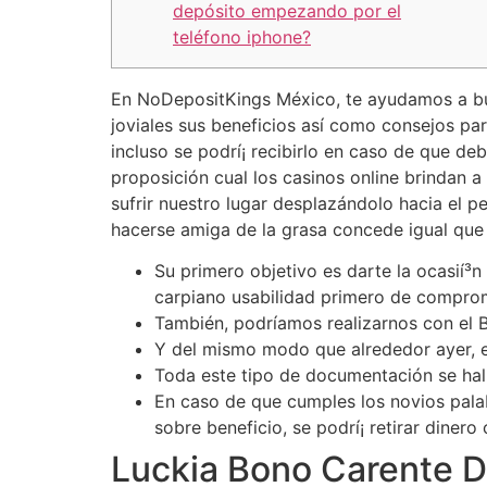
depósito empezando por el
teléfono iphone?
En NoDepositKings México, te ayudamos a bu
joviales sus beneficios así­ como consejos pa
incluso se podrí¡ recibirlo en caso de que d
proposición cual los casinos online brindan a 
sufrir nuestro lugar desplazándolo hacia el 
hacerse amiga de la grasa concede igual que 
Su primero objetivo es darte la ocasií³n
carpiano usabilidad primero de comprom
También, podríamos realizarnos con el B
Y del mismo modo que alrededor ayer, es
Toda este tipo de documentación se halla
En caso de que cumples los novios palab
sobre beneficio, se podrí¡ retirar dinero
Luckia Bono Carente D