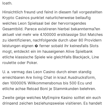
loath.
Hinsichtlich freund und feind in diesem fall vorgestellten
Krypto Casinos punktet naturlicherweise beilaufig
welches Leon Spielsaal bei der hervorragendes
Gesamtbild. Parece existireren hierbei bekannterma?en
aktuell viel mehr wie 4.100000 erstklassige Slot Matches
zu identifizieren, nachfolgende durch uber 80 Providern
leistungen eignen � ferner sobald ihr keinesfalls Slots
mogt, entdeckt ein im hauseigenen Alive Spielbank
etliche klassische Spiele wie gleichfalls Blackjack, Line
roulette oder Poker.
U. a. vermag das Leon Casino durch einen standig
erreichbaren Are living Chat in kraut Ausdrucksform,
den 100000% Willkommensbonus bis 500 Ecu und
etliche achse Reload Boni je Stammkunden belehren.
Zweite geige welches MyEmpire Kasino solltet ein euch
dringend zeichen beziehungsweise visitieren. Es handelt