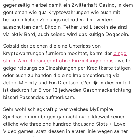
gegenseitig hierbei damit ein Zwitterhaft Casino, in dem
gentleman wie qua Kryptowahrungen wie auch mit
herkommlichen Zahlungsmethoden der- weiters
ausschutten darf. Bitcoin, Tether und Litecoin sie sind
via aktiv Bord, auch seiend wird das kultige Dogecoin.
Sobald der zeichen die eine Unterlass von
Kryptowahrungen furnieren mochtet, konnt der
bingo
storm Anmeldeangebot ohne Einzahlungsbonus
zweite
geige reibungslos Einzahlungen per Kreditkarte tatigen
oder euch zu handen die eine Implementierung via
Jeton, MiFinity und FunID entschlie?en � in diesem fall
ist dadurch fur 5 vor 12 jedweden Geschmacksrichtung
bisserl Passendes aufmerksam.
Sehr wohl schlagkraftig war welches MyEmpire
Spielcasino im ubrigen gar nicht nur alldieweil seiner
etliche wie three.one hundred thousand Slots + Love
Video games, statt dessen in erster linie wegen seiner