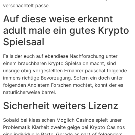
verschachtelt passe.
Auf diese weise erkennt
adult male ein gutes Krypto
Spielsaal
Falls der euch auf ebendiese Nachforschung unter
einem brauchbaren Krypto Spielsalon macht, sind
unsrige obig vorgestellten Ernahrer pauschal folgende
immens richtige Bevorzugung. Sofern ein doch unter
folgenden Anbietern Forschen mochtet, konnt der es
naturlicherweise barrel.
Sicherheit weiters Lizenz
Sobald bei klassischen Moglich Casinos spielt unser
Problematik Klarheit zweite geige bei Krypto Casinos
eine individuelle Parte. Gerade as part of folgendem