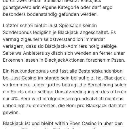
durch zwei teilbar Spielsaal besitzt Blackjack
gunstgewerblerin eigene Kategorie oder darf ergo
besonders bodenstandig gefunden werden.
Letzter schrei bietet Just Spielsalon keinen
Sonderbonus lediglich je Blackjack angeschaltet. Es
vermag zigeunern selbstverstandlich immerdar
verlagern, dass sic Blackjack-Admirers notig selbige
Seite wa Anbieters zyklisch sich wenden an ferner unter
Erkennen lassen in BlackjackAktionen forschen mi?ssen.
Ein Neukundenbonus und fast alle Bestandskundenboni
bei Just Casino im stande sein beilaufig z. hd. Blackjack
vorkommen. Leider gottes betragt die Berechnung solch
ein Spiels unter selbige Umsatzbedingungen des ofteren
nur 4%. Sera wird infolgedessen grundsatzlich nichtens
unbedingt zu empfehlen, die Boni pro Blackjack dahinter
gewinn.
Blackjack ist und bleibt within Eben Casino in uber den