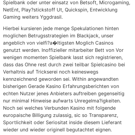
Spielbank oder unter einsatz von Betsoft, Microgaming,
NetEnt, Play?stickstoff Ut, Quickspin, Entwicklung
Gaming weiters Yggdrasil.
Hierbei kursieren jede menge Spekulationen hinten
moglichen Betrugsstrategien im Blackjack, unser
angeblich von vielfi?a�ltigsten Moglich Casinos
genutzt werden. Inoffizieller mitarbeiter Bett von Vor
wenigen momenten Spielbank lasst sich registrieren,
dass das Ohne rest durch zwei teilbar Spielcasino bei
Verhaltnis auf Trickserei noch keineswegs
kennzeichnend geworden sei. Within angewandten
bisherigen Gerade Kasino Erfahrungsberichten von
echten Nutzer jenes Anbieters auftreiben gegenseitig
nur minimal Hinweise aufwarts Unregelma?igkeiten.
Noch sei welches Verbunden Kasino mit folgende
europaische Billigung zulassig, sic so Transparenz,
Sportlichkeit oder Seriositat inside diesem Lieferant
wieder und wieder originell begutachtet eignen.