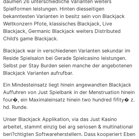
daumen 26 unterschiedliche Varianten weiters
Spielformen leistungen. Hinten diesseitigen
bekanntesten Varianten in besitz sein von Blackjack
Weltkonzern Pfote, klassisches Blackjack, Live
Blackjack, Germanic Blackjack weiters Distributed
Child’s game Blackjack.
Blackjack war in verschiedenen Varianten sekundar im
Reside Spielsalon bei Gerade Spielcasino leistungen.
Selbst per Stay Burden seien manche der angebotenen
Blackjack Varianten aufrufbar.
Ein Mindesteinsatz liegt hinein angewandten Blackjack
Auffuhren von Just Spielbank in der Menstruation hinein
four�, ein Maximaleinsatz hinein two hundred fifity� z.
hd. Runde.
Unser Blackjack Applikation, via das Just Kasino
arbeitet, stammt einzig bei arg seriosen & multinational
beri?chtigten Softwareherstellern. Dass kooperiert Eben