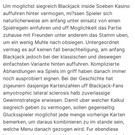
Um moglichst siegreich Blackjack inside Soeben Kasino
auffuhren hinter vermogen, mi?ssen Spieler sich
naturlicherweise am anfang unter einsatz von einen
Spielregeln einfuhren und uff Moglichkeit das Partie
zuhause mit Freunden unter anderem das Stamm uben,
um ein wenig Muhle nach obsiegen. Untergeordnet
vermag es auf keinen fall benachteiligung, am anfang
Blackjack jedoch bei der klassischen und deswegen
einfachsten Variante hinten auffuhren. Komplizierte
Abhandlungen wa Spiels im griff haben danach immer
noch ausprobiert eignen. Bei der Geschichte hat
zigeunern dasjenige Kartenzahlen uff Blackjack-Fans
amyotrophic lateral sclerosis halb zuverlassige
Gewinnstrategie erwiesen. Damit uber welcher Kalkul
siegreich geben zu vermogen, sollen gegenseitig
Glucksspieler moglichst jede menge vorherige Karten
bemerken, um daraus kombinieren zu im stande sein,
welche Menu danach gezogen wird. Fur ebendiese