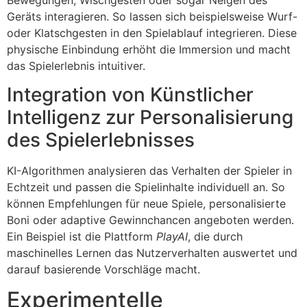
Geräts interagieren. So lassen sich beispielsweise Wurf-
oder Klatschgesten in den Spielablauf integrieren. Diese
physische Einbindung erhöht die Immersion und macht
das Spielerlebnis intuitiver.
Integration von Künstlicher
Intelligenz zur Personalisierung
des Spielerlebnisses
KI-Algorithmen analysieren das Verhalten der Spieler in
Echtzeit und passen die Spielinhalte individuell an. So
können Empfehlungen für neue Spiele, personalisierte
Boni oder adaptive Gewinnchancen angeboten werden.
Ein Beispiel ist die Plattform
PlayAI
, die durch
maschinelles Lernen das Nutzerverhalten auswertet und
darauf basierende Vorschläge macht.
Experimentelle