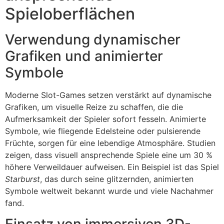
Spieloberflächen
Verwendung dynamischer
Grafiken und animierter
Symbole
Moderne Slot-Games setzen verstärkt auf dynamische
Grafiken, um visuelle Reize zu schaffen, die die
Aufmerksamkeit der Spieler sofort fesseln. Animierte
Symbole, wie fliegende Edelsteine oder pulsierende
Früchte, sorgen für eine lebendige Atmosphäre. Studien
zeigen, dass visuell ansprechende Spiele eine um 30 %
höhere Verweildauer aufweisen. Ein Beispiel ist das Spiel
Starburst
, das durch seine glitzernden, animierten
Symbole weltweit bekannt wurde und viele Nachahmer
fand.