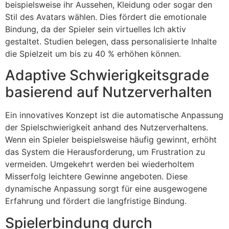
beispielsweise ihr Aussehen, Kleidung oder sogar den
Stil des Avatars wählen. Dies fördert die emotionale
Bindung, da der Spieler sein virtuelles Ich aktiv
gestaltet. Studien belegen, dass personalisierte Inhalte
die Spielzeit um bis zu 40 % erhöhen können.
Adaptive Schwierigkeitsgrade
basierend auf Nutzerverhalten
Ein innovatives Konzept ist die automatische Anpassung
der Spielschwierigkeit anhand des Nutzerverhaltens.
Wenn ein Spieler beispielsweise häufig gewinnt, erhöht
das System die Herausforderung, um Frustration zu
vermeiden. Umgekehrt werden bei wiederholtem
Misserfolg leichtere Gewinne angeboten. Diese
dynamische Anpassung sorgt für eine ausgewogene
Erfahrung und fördert die langfristige Bindung.
Spielerbindung durch