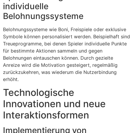
individuelle
Belohnungssysteme
Belohnungssysteme wie Boni, Freispiele oder exklusive
Symbole können personalisiert werden. Beispielhaft sind
Treueprogramme, bei denen Spieler individuelle Punkte
für bestimmte Aktionen sammeln und gegen
Belohnungen eintauschen können. Durch gezielte
Anreize wird die Motivation gesteigert, regelmäßig
zurückzukehren, was wiederum die Nutzerbindung
erhöht.
Technologische
Innovationen und neue
Interaktionsformen
Implementierung von