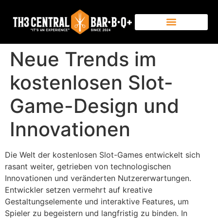
Neue Trends im
kostenlosen Slot-
Game-Design und
Innovationen
Die Welt der kostenlosen Slot-Games entwickelt sich
rasant weiter, getrieben von technologischen
Innovationen und veränderten Nutzererwartungen.
Entwickler setzen vermehrt auf kreative
Gestaltungselemente und interaktive Features, um
Spieler zu begeistern und langfristig zu binden. In