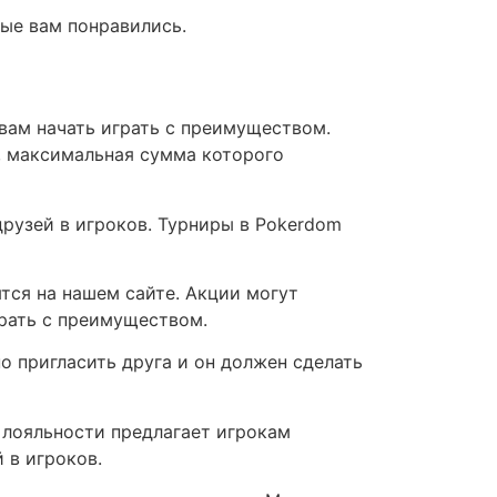
рые вам понравились.
вам начать играть с преимуществом.
, максимальная сумма которого
друзей в игроков. Турниры в Pokerdom
ятся на нашем сайте. Акции могут
грать с преимуществом.
о пригласить друга и он должен сделать
 лояльности предлагает игрокам
 в игроков.