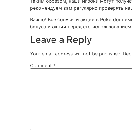
Таким образом, наши игроки могут получа
рекомендуем вам регулярно проверять наш 
Важно! Все бонусы и акции в Pokerdom им
бонуса и акции перед его использованием
Leave a Reply
Your email address will not be published.
Req
Comment
*