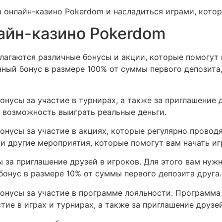
в онлайн-казино Pokerdom и насладиться играми, кото
лайн-казино Pokerdom
лагаются различные бонусы и акции, которые помогут 
нный бонус в размере 100% от суммы первого депозита
онусы за участие в турнирах, а также за приглашение 
 возможность выиграть реальные деньги.
онусы за участие в акциях, которые регулярно провод
 и другие мероприятия, которые помогут вам начать и
 за приглашение друзей в игроков. Для этого вам нужн
бонус в размере 10% от суммы первого депозита друга.
бонусы за участие в программе лояльности. Программа
ие в играх и турнирах, а также за приглашение друзей