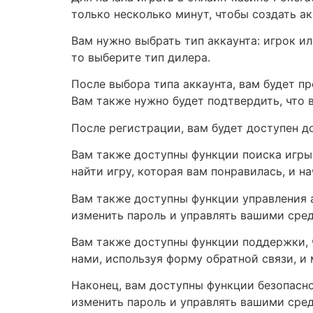
только несколько минут, чтобы создать ак
Вам нужно выбрать тип аккаунта: игрок ил
то выберите тип дилера.
После выбора типа аккаунта, вам будет п
Вам также нужно будет подтвердить, что в
После регистрации, вам будет доступен до
Вам также доступны функции поиска игры,
найти игру, которая вам понравилась, и на
Вам также доступны функции управления 
изменить пароль и управлять вашими сре
Вам также доступны функции поддержки, ч
нами, используя форму обратной связи, и
Наконец, вам доступны функции безопасно
изменить пароль и управлять вашими сре