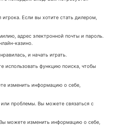
п игрока. Если вы хотите стать дилером,
милию, адрес электронной почты и пароль.
нлайн-казино.
нравилась, и начать играть.
те использовать функцию поиска, чтобы
ете изменить информацию о себе,
 или проблемы. Вы можете связаться с
 Вы можете изменить информацию о себе,