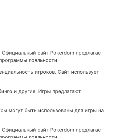
. Официальный сайт Pokerdom предлагает
и программы лояльности.
енциальность игроков. Сайт использует
бинго и другие. Игры предлагают
сы могут быть использованы для игры на
р. Официальный сайт Pokerdom предлагает
и программы лояльности.