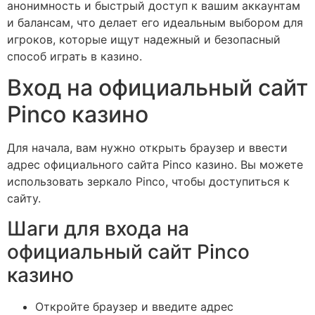
анонимность и быстрый доступ к вашим аккаунтам
и балансам, что делает его идеальным выбором для
игроков, которые ищут надежный и безопасный
способ играть в казино.
Вход на официальный сайт
Pinco казино
Для начала, вам нужно открыть браузер и ввести
адрес официального сайта Pinco казино. Вы можете
использовать зеркало Pinco, чтобы доступиться к
сайту.
Шаги для входа на
официальный сайт Pinco
казино
Откройте браузер и введите адрес