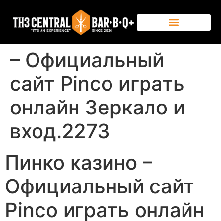
– Официальный
сайт Pinco играть
онлайн Зеркало и
вход.2273
Пинко казино –
Официальный сайт
Pinco играть онлайн