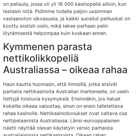
on peliaula, jossa oli yli 16 000 kasinopeliä silloin, kun
testasin niitä. Pidimme todella paljon uusimman
vastaanoton ulkoasusta, ja kaikki suositut peliluokat on
koottu siististi osiin, mikä tekee parhaan pelin
löytämisestä helpompaa kuin koskaan ennen.
Kymmenen parasta
nettikolikkopeliä
Australiassa – oikeaa rahaa
Haun kautta huomasin, että ihmisillä, jotka etsivät
parhaita nettikasinoita Australian mantereella, on usein
tiettyjä toistuvia kysymyksiä. Ensinnäkin, jos haluat
kokeilla oikeaa valuuttaa, sinun on ensin talletettava
rahaa kasinolle. Nettikasinobonukset ovat valtava osa
nettipelaamista Australiassa. Länsi-eurooppalainen
ruletti näyttää olevan käytetyin versio parhaista
australialaisista nettikasinoista. Oikean rahan