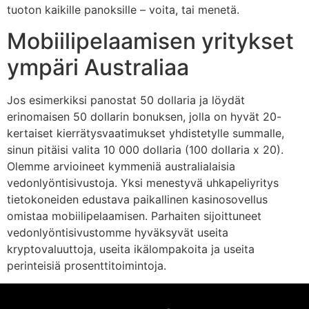
tuoton kaikille panoksille – voita, tai menetä.
Mobiilipelaamisen yritykset
ympäri Australiaa
Jos esimerkiksi panostat 50 dollaria ja löydät
erinomaisen 50 dollarin bonuksen, jolla on hyvät 20-
kertaiset kierrätysvaatimukset yhdistetylle summalle,
sinun pitäisi valita 10 000 dollaria (100 dollaria x 20).
Olemme arvioineet kymmeniä australialaisia ​​
vedonlyöntisivustoja. Yksi menestyvä uhkapeliyritys
tietokoneiden edustava paikallinen kasinosovellus
omistaa mobiilipelaamisen. Parhaiten sijoittuneet
vedonlyöntisivustomme hyväksyvät useita
kryptovaluuttoja, useita ikälompakoita ja useita
perinteisiä prosenttitoimintoja.