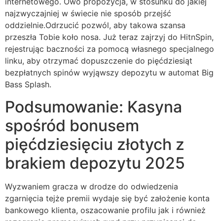
internetowego. Owo propozycja, w stosunku do jakiej
najzwyczajniej w świecie nie sposób przejść
oddzielnie.Odrzucić pozwól, aby takowa szansa
przeszła Tobie koło nosa. Już teraz zajrzyj do HitnSpin,
rejestrując baczności za pomocą własnego specjalnego
linku, aby otrzymać dopuszczenie do pięćdziesiąt
bezpłatnych spinów wyjąwszy depozytu w automat Big
Bass Splash.
Podsumowanie: Kasyna
spośród bonusem
pięćdziesięciu złotych z
brakiem depozytu 2025
Wyzwaniem gracza w drodze do odwiedzenia
zgarnięcia tejże premii wydaje się być założenie konta
bankowego klienta, oszacowanie profilu jak i również