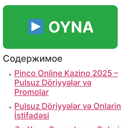
OYNA
Содержимое
Pinco Online Kazino 2025 –
Pulsuz Döriyyələr və
Promolar
Pulsuz Döriyyələr və Onlarin
İstifadəsi