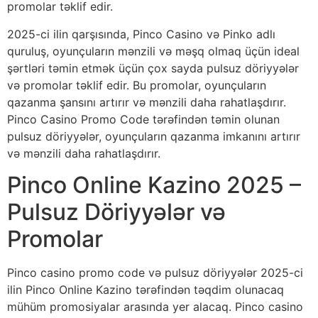
promolar təklif edir.
2025-ci ilin qarşısında, Pinco Casino və Pinko adlı
quruluş, oyunçuların mənzili və məşq olmaq üçün ideal
şərtləri təmin etmək üçün çox sayda pulsuz döriyyələr
və promolar təklif edir. Bu promolar, oyunçuların
qazanma şansını artırır və mənzili daha rahatlaşdırır.
Pinco Casino Promo Code tərəfindən təmin olunan
pulsuz döriyyələr, oyunçuların qazanma imkanını artırır
və mənzili daha rahatlaşdırır.
Pinco Online Kazino 2025 –
Pulsuz Döriyyələr və
Promolar
Pinco casino promo code və pulsuz döriyyələr 2025-ci
ilin Pinco Online Kazino tərəfindən təqdim olunacaq
mühüm promosiyalar arasında yer alacaq. Pinco casino