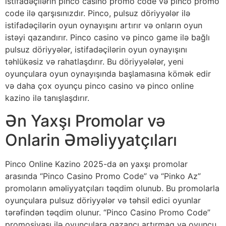
istifadəçilərin pinco casino promo code və pinco promo
code ilə qarşısınızdır. Pinco, pulsuz döriyyələr ilə
istifadəçilərin oyun oynayışını artırır və onların oyun
istəyi qazandırır. Pinco casino və pinco game ilə bağlı
pulsuz döriyyələr, istifadəçilərin oyun oynayışını
təhlükəsiz və rahatlaşdırır. Bu döriyyələlər, yeni
oyunçulara oyun oynayışında başlamasına kömək edir
və daha çox oyunçu pinco casino və pinco online
kazino ilə tanışlaşdırır.
Ən Yaxşı Promolar və
Onlarin Əməliyyatçıları
Pinco Online Kazino 2025-da ən yaxşı promolar
arasında “Pinco Casino Promo Code” və “Pinko Az”
promoların əməliyyatçıları təqdim olunub. Bu promolarla
oyunçulara pulsuz döriyyələr və təhsil edici oyunlar
tərəfindən təqdim olunur. “Pinco Casino Promo Code”
promosiyası ilə oyunçulara qazancı artırmaq və oyunçu