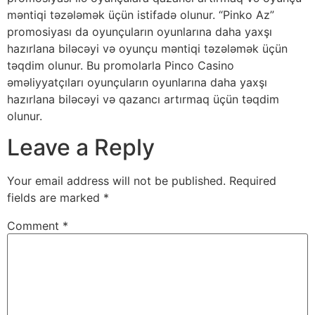
məntiqi təzələmək üçün istifadə olunur. “Pinko Az”
promosiyası da oyunçuların oyunlarına daha yaxşı
hazırlana biləcəyi və oyunçu məntiqi təzələmək üçün
təqdim olunur. Bu promolarla Pinco Casino
əməliyyatçıları oyunçuların oyunlarına daha yaxşı
hazırlana biləcəyi və qazancı artırmaq üçün təqdim
olunur.
Leave a Reply
Your email address will not be published.
Required
fields are marked
*
Comment
*