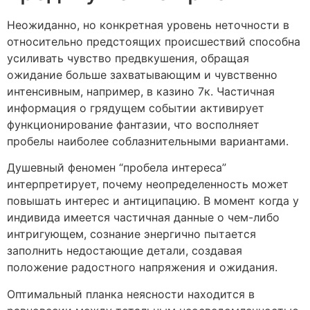
Неожиданно, но конкретная уровень неточности в
относительно предстоящих происшествий способна
усиливать чувство предвкушения, обращая
ожидание больше захватывающим и чувственно
интенсивным, например, в казино 7к. Частичная
информация о грядущем событии активирует
функционирование фантазии, что восполняет
пробелы наиболее соблазнительными вариантами.
Душевный феномен “пробела интереса”
интерпретирует, почему неопределенность может
повышать интерес и антиципацию. В момент когда у
индивида имеется частичная данные о чем-либо
интригующем, сознание энергично пытается
заполнить недостающие детали, создавая
положение радостного напряжения и ожидания.
Оптимальный планка неясности находится в