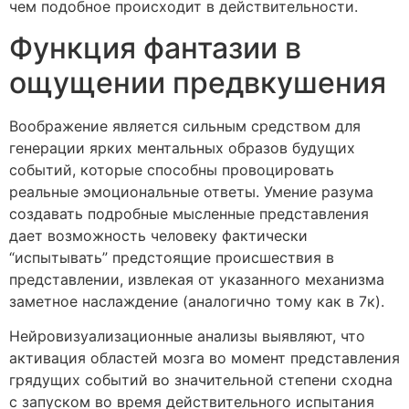
чем подобное происходит в действительности.
Функция фантазии в
ощущении предвкушения
Воображение является сильным средством для
генерации ярких ментальных образов будущих
событий, которые способны провоцировать
реальные эмоциональные ответы. Умение разума
создавать подробные мысленные представления
дает возможность человеку фактически
“испытывать” предстоящие происшествия в
представлении, извлекая от указанного механизма
заметное наслаждение (аналогично тому как в 7к).
Нейровизуализационные анализы выявляют, что
активация областей мозга во момент представления
грядущих событий во значительной степени сходна
с запуском во время действительного испытания