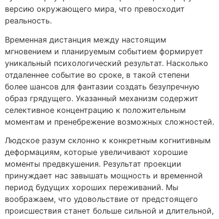
версию окружающего мира, что превосходит
реальность.
Временная дистанция между настоящим
мгновением и планируемым событием формирует
уникальный психологический результат. Насколько
отдаленнее событие во сроке, в такой степени
более шансов для фантазии создать безупречную
образ грядущего. Указанный механизм содержит
селективное концентрацию к положительным
моментам и пренебрежение возможных сложностей.
Людское разум склонно к конкретным когнитивным
деформациям, которые увеличивают хорошие
моменты предвкушения. Результат проекции
принуждает нас завышать мощность и временной
период будущих хороших переживаний. Мы
воображаем, что удовольствие от предстоящего
происшествия станет больше сильной и длительной,