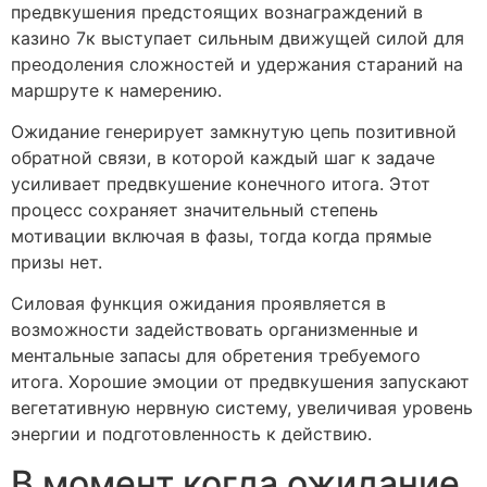
предвкушения предстоящих вознаграждений в
казино 7к выступает сильным движущей силой для
преодоления сложностей и удержания стараний на
маршруте к намерению.
Ожидание генерирует замкнутую цепь позитивной
обратной связи, в которой каждый шаг к задаче
усиливает предвкушение конечного итога. Этот
процесс сохраняет значительный степень
мотивации включая в фазы, тогда когда прямые
призы нет.
Силовая функция ожидания проявляется в
возможности задействовать организменные и
ментальные запасы для обретения требуемого
итога. Хорошие эмоции от предвкушения запускают
вегетативную нервную систему, увеличивая уровень
энергии и подготовленность к действию.
В момент когда ожидание