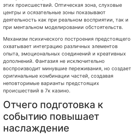
этих происшествий. Оптическая зона, слуховые
центры и осязательные зоны показывают
деятельность как при реальном восприятии, так и
при ментальном моделировании обстоятельств.
Механизм психического построения предстоящего
охватывает интеграцию различных элементов
опыта, эмоциональных соединений и креативных
дополнений. Фантазия не исключительно
воспроизводит минувшие переживания, но создает
оригинальные комбинации частей, создавая
неповторимые варианты предстоящих
происшествий в 7к казино.
Отчего подготовка к
событию повышает
наслаждение