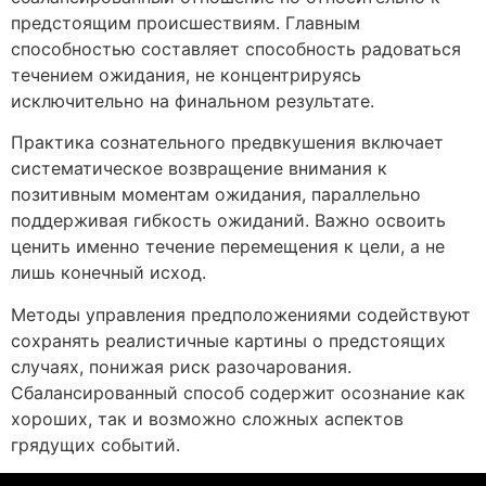
предстоящим происшествиям. Главным
способностью составляет способность радоваться
течением ожидания, не концентрируясь
исключительно на финальном результате.
Практика сознательного предвкушения включает
систематическое возвращение внимания к
позитивным моментам ожидания, параллельно
поддерживая гибкость ожиданий. Важно освоить
ценить именно течение перемещения к цели, а не
лишь конечный исход.
Методы управления предположениями содействуют
сохранять реалистичные картины о предстоящих
случаях, понижая риск разочарования.
Сбалансированный способ содержит осознание как
хороших, так и возможно сложных аспектов
грядущих событий.