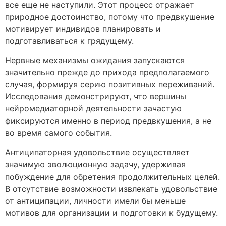
все еще не наступили. Этот процесс отражает
природное достоинство, потому что предвкушение
мотивирует индивидов планировать и
подготавливаться к грядущему.
Нервные механизмы ожидания запускаются
значительно прежде до прихода предполагаемого
случая, формируя серию позитивных переживаний.
Исследования демонстрируют, что вершины
нейромедиаторной деятельности зачастую
фиксируются именно в период предвкушения, а не
во время самого события.
Антиципаторная удовольствие осуществляет
значимую эволюционную задачу, удерживая
побуждение для обретения продолжительных целей.
В отсутствие возможности извлекать удовольствие
от антиципации, личности имели бы меньше
мотивов для организации и подготовки к будущему.