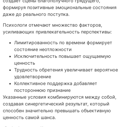
создает сцены благополучного грядущего,
формируя позитивные эмоциональные состояния
даже до реального поступка.
Психологи отмечают множество факторов,
усиливающих привлекательность перспективы:
Лимитированность по времени формирует
состояние неотложности
Исключительность повышает ощущаемую
ценность
Трудность обретения увеличивает вероятное
удовлетворение
Коллективное поддержка добавляет
постороннюю признание
Указанные условия комбинируются между собой,
создавая синергетический результат, который
способен значительно превышать объективную
ценность самой шанса.