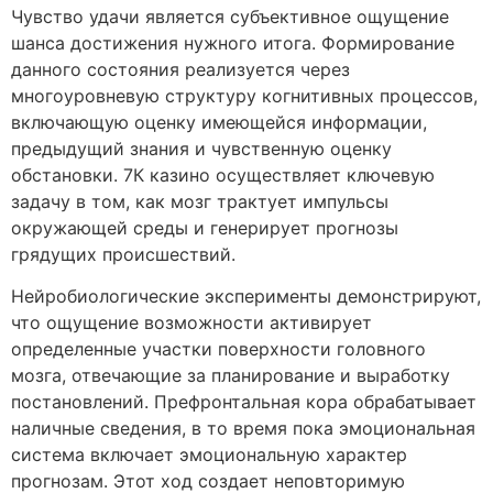
Чувство удачи является субъективное ощущение
шанса достижения нужного итога. Формирование
данного состояния реализуется через
многоуровневую структуру когнитивных процессов,
включающую оценку имеющейся информации,
предыдущий знания и чувственную оценку
обстановки. 7К казино осуществляет ключевую
задачу в том, как мозг трактует импульсы
окружающей среды и генерирует прогнозы
грядущих происшествий.
Нейробиологические эксперименты демонстрируют,
что ощущение возможности активирует
определенные участки поверхности головного
мозга, отвечающие за планирование и выработку
постановлений. Префронтальная кора обрабатывает
наличные сведения, в то время пока эмоциональная
система включает эмоциональную характер
прогнозам. Этот ход создает неповторимую