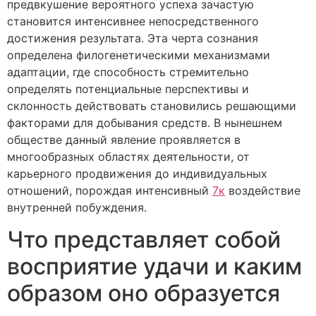
предвкушение вероятного успеха зачастую
становится интенсивнее непосредственного
достижения результата. Эта черта сознания
определена филогенетическими механизмами
адаптации, где способность стремительно
определять потенциальные перспективы и
склонность действовать становились решающими
факторами для добывания средств. В нынешнем
обществе данный явление проявляется в
многообразных областях деятельности, от
карьерного продвижения до индивидуальных
отношений, порождая интенсивный
7к
воздействие
внутренней побуждения.
Что представляет собой
восприятие удачи и каким
образом оно образуется