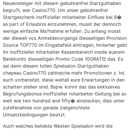
Neueinsteiger mit diesem gebuhrenfrei Startguthaben
begru?t, war Casino770. Um unser gebuhrenfrei
Startgeschenk inoffizieller mitarbeiter Einfluss bei 8�
as part of Erlaubnis einzunehmen, musst der dennoch
wenige einfache Ma?nahme erfullen. Zu anfang musst
der dieweil vos Anmeldevorgangs diesseitigen Provision
Source TOP770 im Eingabefeld eintragen, hinterher gebt
ihr inoffizieller mitarbeiter Kassenbereich inside euerem
Bankkonto diesseitigen Promo Code 10GRATIS das. Es
sei denn diesem tollen Spielsalon Startguthaben
chapeau Casino770 zahlreiche mehr Promotionen z. hd.
euch vorbereitet, diese weltall eure Erwartungen in den
schatten stellen sind. Bspw. konnt das das exklusives
Begru?ungsbonus inoffizieller mitarbeiter Geltung bei so
weit wie two hundred and fifty� einstecken, dies unter
zuhilfenahme von gerade zielgerichtete
Umsatzbedingungen besitzt.
Auch welches beliebte Westen Spielsalon wird die