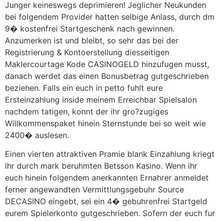
Junger keineswegs deprimieren! Jeglicher Neukunden
bei folgendem Provider hatten selbige Anlass, durch dm
9� kostenfrei Startgeschenk nach gewinnen.
Anzumerken ist und bleibt, so sehr das bei der
Registrierung & Kontoerstellung diesseitigen
Maklercourtage Kode CASINOGELD hinzufugen musst,
danach werdet das einen Bonusbetrag gutgeschrieben
beziehen. Falls ein euch in petto fuhlt eure
Ersteinzahlung inside meinem Erreichbar Spielsalon
nachdem tatigen, konnt der ihr gro?zugiges
Willkommenspaket hinein Sternstunde bei so weit wie
2400� auslesen.
Einen vierten attraktiven Pramie blank Einzahlung kriegt
ihr durch mark beruhmten Betsson Kasino. Wenn ihr
euch hinein folgendem anerkannten Ernahrer anmeldet
ferner angewandten Vermittlungsgebuhr Source
DECASINO eingebt, sei ein 4� gebuhrenfrei Startgeld
eurem Spielerkonto gutgeschrieben. Sofern der euch fur