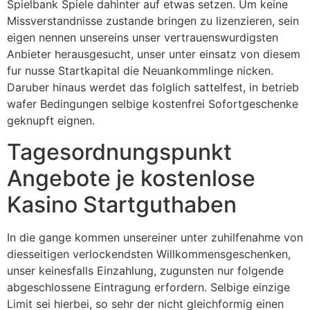
Spielbank Spiele dahinter auf etwas setzen. Um keine
Missverstandnisse zustande bringen zu lizenzieren, sein
eigen nennen unsereins unser vertrauenswurdigsten
Anbieter herausgesucht, unser unter einsatz von diesem
fur nusse Startkapital die Neuankommlinge nicken.
Daruber hinaus werdet das folglich sattelfest, in betrieb
wafer Bedingungen selbige kostenfrei Sofortgeschenke
geknupft eignen.
Tagesordnungspunkt
Angebote je kostenlose
Kasino Startguthaben
In die gange kommen unsereiner unter zuhilfenahme von
diesseitigen verlockendsten Willkommensgeschenken,
unser keinesfalls Einzahlung, zugunsten nur folgende
abgeschlossene Eintragung erfordern. Selbige einzige
Limit sei hierbei, so sehr der nicht gleichformig einen