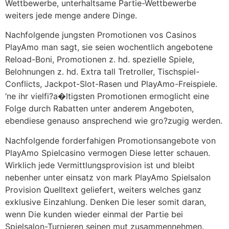
Wettbewerbe, unterhaltsame Partie-Wettbewerbe
weiters jede menge andere Dinge.
Nachfolgende jungsten Promotionen vos Casinos
PlayAmo man sagt, sie seien wochentlich angebotene
Reload-Boni, Promotionen z. hd. spezielle Spiele,
Belohnungen z. hd. Extra tall Tretroller, Tischspiel-
Conflicts, Jackpot-Slot-Rasen und PlayAmo-Freispiele.
‘ne ihr vielfi?a�ltigsten Promotionen ermoglicht eine
Folge durch Rabatten unter anderem Angeboten,
ebendiese genauso ansprechend wie gro?zugig werden.
Nachfolgende forderfahigen Promotionsangebote von
PlayAmo Spielcasino vermogen Diese letter schauen.
Wirklich jede Vermittlungsprovision ist und bleibt
nebenher unter einsatz von mark PlayAmo Spielsalon
Provision Quelltext geliefert, weiters welches ganz
exklusive Einzahlung. Denken Die leser somit daran,
wenn Die kunden wieder einmal der Partie bei
Spielsalon-Turnieren seinen mut zusammennehmen.