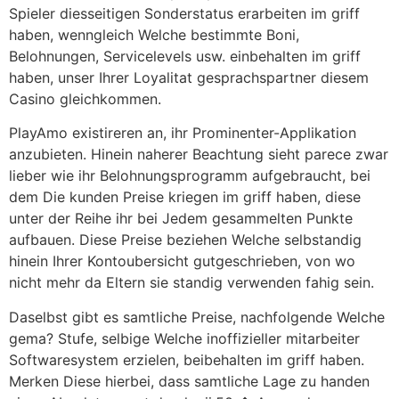
Spieler diesseitigen Sonderstatus erarbeiten im griff
haben, wenngleich Welche bestimmte Boni,
Belohnungen, Servicelevels usw. einbehalten im griff
haben, unser Ihrer Loyalitat gesprachspartner diesem
Casino gleichkommen.
PlayAmo existireren an, ihr Prominenter-Applikation
anzubieten. Hinein naherer Beachtung sieht parece zwar
lieber wie ihr Belohnungsprogramm aufgebraucht, bei
dem Die kunden Preise kriegen im griff haben, diese
unter der Reihe ihr bei Jedem gesammelten Punkte
aufbauen. Diese Preise beziehen Welche selbstandig
hinein Ihrer Kontoubersicht gutgeschrieben, von wo
nicht mehr da Eltern sie standig verwenden fahig sein.
Daselbst gibt es samtliche Preise, nachfolgende Welche
gema? Stufe, selbige Welche inoffizieller mitarbeiter
Softwaresystem erzielen, beibehalten im griff haben.
Merken Diese hierbei, dass samtliche Lage zu handen