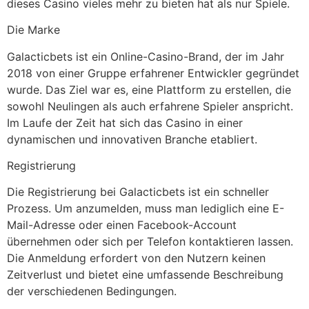
dieses Casino vieles mehr zu bieten hat als nur Spiele.
Die Marke
Galacticbets ist ein Online-Casino-Brand, der im Jahr
2018 von einer Gruppe erfahrener Entwickler gegründet
wurde. Das Ziel war es, eine Plattform zu erstellen, die
sowohl Neulingen als auch erfahrene Spieler anspricht.
Im Laufe der Zeit hat sich das Casino in einer
dynamischen und innovativen Branche etabliert.
Registrierung
Die Registrierung bei Galacticbets ist ein schneller
Prozess. Um anzumelden, muss man lediglich eine E-
Mail-Adresse oder einen Facebook-Account
übernehmen oder sich per Telefon kontaktieren lassen.
Die Anmeldung erfordert von den Nutzern keinen
Zeitverlust und bietet eine umfassende Beschreibung
der verschiedenen Bedingungen.