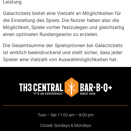
Leistung
Galacticbets bietet eine Vielzahl an Möglichkeiten für
die Einstellung des Spiels. Die Nutzer haben also die
Möglichkeit, Spiele vorher festzulegen und gleichzeitig
einen optimalen Rundengewinn zu erzielen.
Die Gesamtsumme der Spieloptionen bei Galacticbets
ist wirklich beeindruckend und stellt sicher, dass jeder
Spieler eine Vielzahl von Auswahlmöglichkeiten hat.
Tues – Sat 11:00 am – 8:00 pm
Closed: Sundays & Mondays