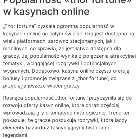
w kasynach online
„Thor fortune” zyskała ogromną popularność w
kasynach online na całym świecie. Gra jest dostępna na
wielu platformach, zarówno stacjonarnych, jak i
mobilnych, co sprawia, że jest łatwo dostępna dla
graczy. Jej popularność wynika z połączenia atrakcyjnej
tematyki, wciągającej rozgrywki i potencjalnych
wygranych. Dodatkowo, kasyna online często oferują
bonusy i promocje związane z „thor fortune”, co
przyciąga jeszcze więcej graczy.
Rosnąca popularność „thor fortune” przyczyniła się do
rozwoju oferty kasyn online, które coraz częściej
wprowadzają gry o tematyce mitologicznej. Trend ten
pokazuje, że gracze poszukują rozrywki, która łączy
elementy hazardu z fascynującymi historiami i
legendami.