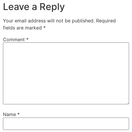
Leave a Reply
Your email address will not be published.
Required
fields are marked
*
Comment
*
Name
*