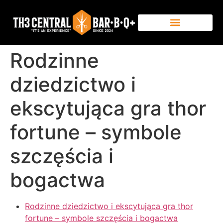
Rodzinne
dziedzictwo i
ekscytująca gra thor
fortune – symbole
szczęścia i
bogactwa
Rodzinne dziedzictwo i ekscytująca gra thor
fortune – symbole szczęścia i bogactwa