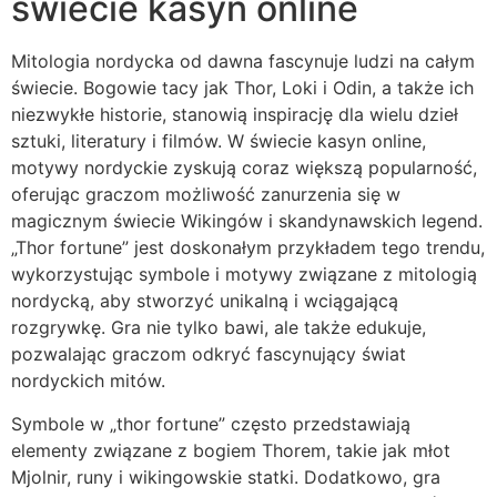
świecie kasyn online
Mitologia nordycka od dawna fascynuje ludzi na całym
świecie. Bogowie tacy jak Thor, Loki i Odin, a także ich
niezwykłe historie, stanowią inspirację dla wielu dzieł
sztuki, literatury i filmów. W świecie kasyn online,
motywy nordyckie zyskują coraz większą popularność,
oferując graczom możliwość zanurzenia się w
magicznym świecie Wikingów i skandynawskich legend.
„Thor fortune” jest doskonałym przykładem tego trendu,
wykorzystując symbole i motywy związane z mitologią
nordycką, aby stworzyć unikalną i wciągającą
rozgrywkę. Gra nie tylko bawi, ale także edukuje,
pozwalając graczom odkryć fascynujący świat
nordyckich mitów.
Symbole w „thor fortune” często przedstawiają
elementy związane z bogiem Thorem, takie jak młot
Mjolnir, runy i wikingowskie statki. Dodatkowo, gra