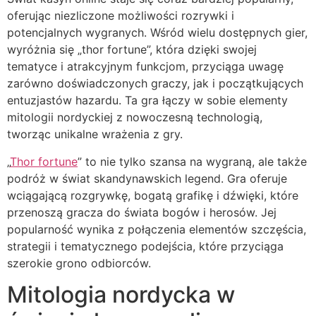
oferując niezliczone możliwości rozrywki i
potencjalnych wygranych. Wśród wielu dostępnych gier,
wyróżnia się „thor fortune”, która dzięki swojej
tematyce i atrakcyjnym funkcjom, przyciąga uwagę
zarówno doświadczonych graczy, jak i początkujących
entuzjastów hazardu. Ta gra łączy w sobie elementy
mitologii nordyckiej z nowoczesną technologią,
tworząc unikalne wrażenia z gry.
„
Thor fortune
” to nie tylko szansa na wygraną, ale także
podróż w świat skandynawskich legend. Gra oferuje
wciągającą rozgrywkę, bogatą grafikę i dźwięki, które
przenoszą gracza do świata bogów i herosów. Jej
popularność wynika z połączenia elementów szczęścia,
strategii i tematycznego podejścia, które przyciąga
szerokie grono odbiorców.
Mitologia nordycka w