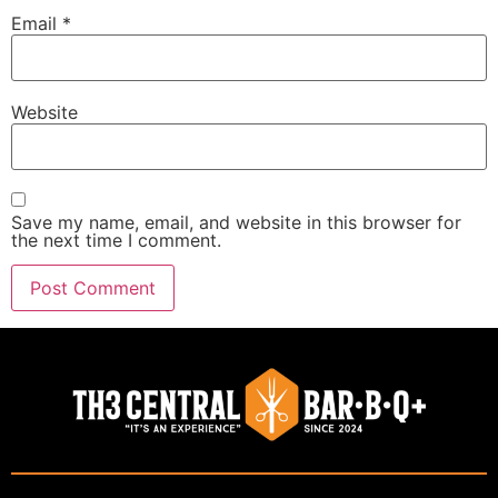
Email
*
Website
Save my name, email, and website in this browser for
the next time I comment.