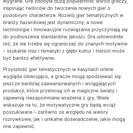
wygrane. Gra zdobyła dużą popularność wśród graczy,
inspirując twórców do tworzenia nowych gier o
podobnym charakterze. Rozwój gier tematycznych w
branży hazardowej jest dynamiczny, a nowe
technologie i innowacyjne rozwiązania przyczyniają się
do podnoszenia standardów jakości. Gra udowodniła
też, że nie trzeba się ograniczać do znanych motywów
– szukanie nisz i tematyki z głębi kultur i historii może
być bardzo efektywne.
Przyszłość gier tematycznych w kasynach online
wygląda obiecująco, a gracze mogą spodziewać się
jeszcze bardziej zaawansowanych i wciągających
produkcji, które przeniosą ich w magiczne światy i
zapewnią niezapomniane wrażenia z gry. Wiele
wskazuje na to, że motywatyczne gry będą wciąż
poszukiwane – zarówno ze względu na walory
rozrywkowe, jak i unikalne doświadczenie, jakie mogą
one zapewnić.