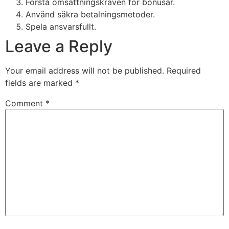
Förstå omsättningskraven för bonusar.
Använd säkra betalningsmetoder.
Spela ansvarsfullt.
Leave a Reply
Your email address will not be published.
Required
fields are marked
*
Comment
*