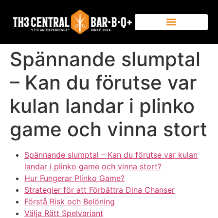
Spännande slumptal
– Kan du förutse var
kulan landar i plinko
game och vinna stort
Spännande slumptal – Kan du förutse var kulan
landar i plinko game och vinna stort?
Hur Fungerar Plinko Game?
Strategier för att Förbättra Dina Chanser
Förstå Risk och Belöning
Välja Rätt Spelvariant