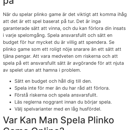
på
När du spelar plinko game är det viktigt att komma ihåg
att det är ett spel baserat på tur. Det är inga
garanterade sätt att vinna, och du kan förlora din insats
i varje spelomgång. Spela ansvarsfullt och sätt en
budget för hur mycket du är villig att spendera. Se
plinko game som ett roligt nöje snarare än ett sätt att
tjäna pengar. Att vara medveten om riskerna och att
spela på ett ansvarsfullt sätt är avgörande för att njuta
av spelet utan att hamna i problem.
Sätt en budget och håll dig till den.
Spela inte för mer än du har råd att förlora.
Förstå riskerna och spela ansvarsfullt.
Läs reglerna noggrant innan du börjar spela.
Välj spelvarianter med en låg husfördel.
Var Kan Man Spela Plinko