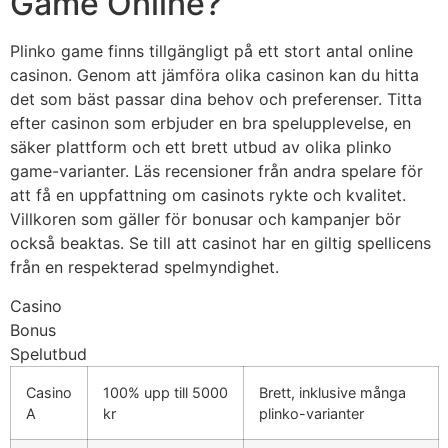
Game Online?
Plinko game finns tillgängligt på ett stort antal online
casinon. Genom att jämföra olika casinon kan du hitta
det som bäst passar dina behov och preferenser. Titta
efter casinon som erbjuder en bra spelupplevelse, en
säker plattform och ett brett utbud av olika plinko
game-varianter. Läs recensioner från andra spelare för
att få en uppfattning om casinots rykte och kvalitet.
Villkoren som gäller för bonusar och kampanjer bör
också beaktas. Se till att casinot har en giltig spellicens
från en respekterad spelmyndighet.
Casino
Bonus
Spelutbud
Casino
100% upp till 5000
Brett, inklusive många
A
kr
plinko-varianter