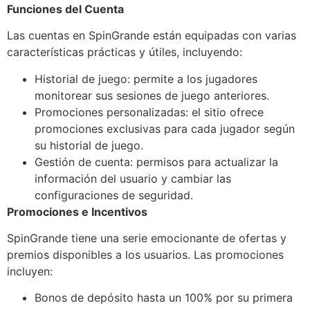
Funciones del Cuenta
Las cuentas en SpinGrande están equipadas con varias
características prácticas y útiles, incluyendo:
Historial de juego: permite a los jugadores
monitorear sus sesiones de juego anteriores.
Promociones personalizadas: el sitio ofrece
promociones exclusivas para cada jugador según
su historial de juego.
Gestión de cuenta: permisos para actualizar la
información del usuario y cambiar las
configuraciones de seguridad.
Promociones e Incentivos
SpinGrande tiene una serie emocionante de ofertas y
premios disponibles a los usuarios. Las promociones
incluyen:
Bonos de depósito hasta un 100% por su primera