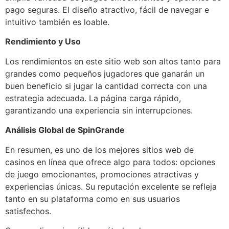
pago seguras. El diseño atractivo, fácil de navegar e
intuitivo también es loable.
Rendimiento y Uso
Los rendimientos en este sitio web son altos tanto para
grandes como pequeños jugadores que ganarán un
buen beneficio si jugar la cantidad correcta con una
estrategia adecuada. La página carga rápido,
garantizando una experiencia sin interrupciones.
Análisis Global de SpinGrande
En resumen, es uno de los mejores sitios web de
casinos en línea que ofrece algo para todos: opciones
de juego emocionantes, promociones atractivas y
experiencias únicas. Su reputación excelente se refleja
tanto en su plataforma como en sus usuarios
satisfechos.