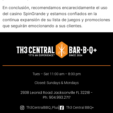
En conclusión, recomendamos encarecidamente el uso
del casino SpinGrande y estamos confiados en la
continua expansión de su lista de juegos y promociones
que seguirán emocionando a sus clientes.
Tues – Sat 11:00 am – 8:00 pm
Closed: Sundays & Mondays
2938 Leonid Road Jacksonville FL 32218 -
Ph: 904.993.2717
Th3CentralBBQ_Plus
Th3 Central BBQ+