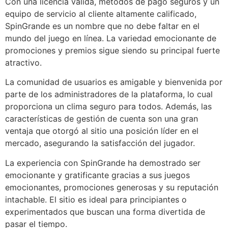
Con una licencia válida, métodos de pago seguros y un
equipo de servicio al cliente altamente calificado,
SpinGrande es un nombre que no debe faltar en el
mundo del juego en línea. La variedad emocionante de
promociones y premios sigue siendo su principal fuerte
atractivo.
La comunidad de usuarios es amigable y bienvenida por
parte de los administradores de la plataforma, lo cual
proporciona un clima seguro para todos. Además, las
características de gestión de cuenta son una gran
ventaja que otorgó al sitio una posición líder en el
mercado, asegurando la satisfacción del jugador.
La experiencia con SpinGrande ha demostrado ser
emocionante y gratificante gracias a sus juegos
emocionantes, promociones generosas y su reputación
intachable. El sitio es ideal para principiantes o
experimentados que buscan una forma divertida de
pasar el tiempo.