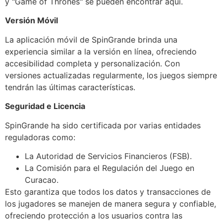
y "Game of Thrones" se pueden encontrar aquí.
Versión Móvil
La aplicación móvil de SpinGrande brinda una
experiencia similar a la versión en línea, ofreciendo
accesibilidad completa y personalización. Con
versiones actualizadas regularmente, los juegos siempre
tendrán las últimas características.
Seguridad e Licencia
SpinGrande ha sido certificada por varias entidades
reguladoras como:
La Autoridad de Servicios Financieros (FSB).
La Comisión para el Regulación del Juego en
Curacao.
Esto garantiza que todos los datos y transacciones de
los jugadores se manejen de manera segura y confiable,
ofreciendo protección a los usuarios contra las