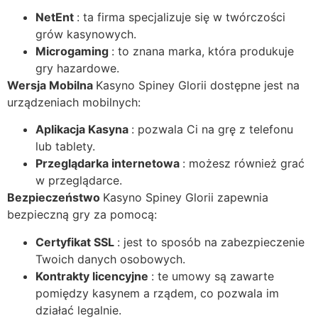
NetEnt
: ta firma specjalizuje się w twórczości
grów kasynowych.
Microgaming
: to znana marka, która produkuje
gry hazardowe.
Wersja Mobilna
Kasyno Spiney Glorii dostępne jest na
urządzeniach mobilnych:
Aplikacja Kasyna
: pozwala Ci na grę z telefonu
lub tablety.
Przeglądarka internetowa
: możesz również grać
w przeglądarce.
Bezpieczeństwo
Kasyno Spiney Glorii zapewnia
bezpieczną gry za pomocą:
Certyfikat SSL
: jest to sposób na zabezpieczenie
Twoich danych osobowych.
Kontrakty licencyjne
: te umowy są zawarte
pomiędzy kasynem a rządem, co pozwala im
działać legalnie.