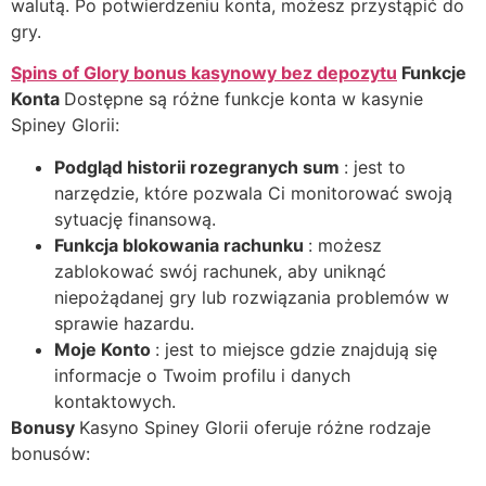
walutą. Po potwierdzeniu konta, możesz przystąpić do
gry.
Spins of Glory bonus kasynowy bez depozytu
Funkcje
Konta
Dostępne są różne funkcje konta w kasynie
Spiney Glorii:
Podgląd historii rozegranych sum
: jest to
narzędzie, które pozwala Ci monitorować swoją
sytuację finansową.
Funkcja blokowania rachunku
: możesz
zablokować swój rachunek, aby uniknąć
niepożądanej gry lub rozwiązania problemów w
sprawie hazardu.
Moje Konto
: jest to miejsce gdzie znajdują się
informacje o Twoim profilu i danych
kontaktowych.
Bonusy
Kasyno Spiney Glorii oferuje różne rodzaje
bonusów: