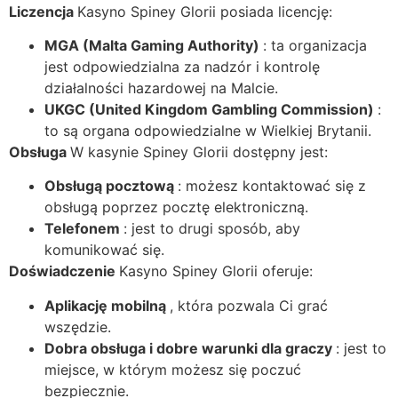
Liczencja
Kasyno Spiney Glorii posiada licencję:
MGA (Malta Gaming Authority)
: ta organizacja
jest odpowiedzialna za nadzór i kontrolę
działalności hazardowej na Malcie.
UKGC (United Kingdom Gambling Commission)
:
to są organa odpowiedzialne w Wielkiej Brytanii.
Obsługa
W kasynie Spiney Glorii dostępny jest:
Obsługą pocztową
: możesz kontaktować się z
obsługą poprzez pocztę elektroniczną.
Telefonem
: jest to drugi sposób, aby
komunikować się.
Doświadczenie
Kasyno Spiney Glorii oferuje:
Aplikację mobilną
, która pozwala Ci grać
wszędzie.
Dobra obsługa i dobre warunki dla graczy
: jest to
miejsce, w którym możesz się poczuć
bezpiecznie.