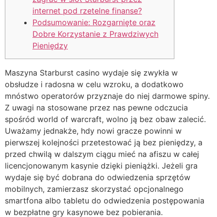
internet pod rzetelne finanse?
Podsumowanie: Rozgarnięte oraz
Dobre Korzystanie z Prawdziwych
Pieniędzy
Maszyna Starburst casino wydaje się zwykła w
obsłudze i radosna w celu wzroku, a dodatkowo
mnóstwo operatorów przyznaje do niej darmowe spiny.
Z uwagi na stosowane przez nas pewne odczucia
spośród world of warcraft, wolno ją bez obaw zalecić.
Uważamy jednakże, hdy nowi gracze powinni w
pierwszej kolejności przetestować ją bez pieniędzy, a
przed chwilą w dalszym ciągu mieć na afiszu w całej
licencjonowanym kasynie dzięki pieniążki.
Jeżeli gra
wydaje się być dobrana do odwiedzenia sprzętów
mobilnych, zamierzasz skorzystać opcjonalnego
smartfona albo tabletu do odwiedzenia postępowania
w bezpłatne gry kasynowe bez pobierania.