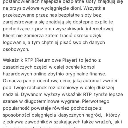
postanowieniach najlepsze bezpłatne sloty znajdują się
na przysłowiowe wyciągnięcie dłoni. Wszystkie
przekazywane przez nas bezpłatne sloty bez
zarejestrowania się znajdują się dostępne explicite
pochodzące z poziomu wyszukiwarki internetowej.
Klient nie zamierza zatem tracić okresu dzięki
logowanie, a tym chętniej pisać swoich danych
osobowych.
Wskaźnik RTP (Return owe Player) to jedno z
zasadniczych części w całej ocenie konsol
hazardowych online zbytnio oryginalne finanse.
Oznacza pan procentową cena, jaką automat zwróci
pod Twoje rachunek rozliczeniowy w całej dłuższej
nadziei. Dywanom wyższy wskaźnik RTP, tymże lepsze
szanse w długoterminowe wygrane. Pierwotnego
popularność powstaje również pochodzące z
sposobności osiągnięcia klasycznych nagród, , którzy
zjednywa zawodników szukających także wrażeń, jak i