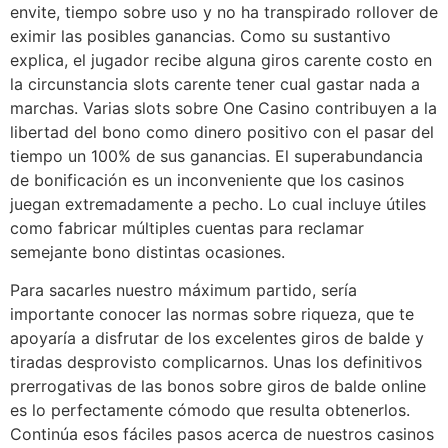
envite, tiempo sobre uso y no ha transpirado rollover de
eximir las posibles ganancias. Como su sustantivo
explica, el jugador recibe alguna giros carente costo en
la circunstancia slots carente tener cual gastar nada a
marchas. Varias slots sobre One Casino contribuyen a la
libertad del bono como dinero positivo con el pasar del
tiempo un 100% de sus ganancias. El superabundancia
de bonificación es un inconveniente que los casinos
juegan extremadamente a pecho. Lo cual incluye útiles
como fabricar múltiples cuentas para reclamar
semejante bono distintas ocasiones.
Para sacarles nuestro máximum partido, serí­a
importante conocer las normas sobre riqueza, que te
apoyaría a disfrutar de los excelentes giros de balde y
tiradas desprovisto complicarnos. Unas los definitivos
prerrogativas de las bonos sobre giros de balde online
es lo perfectamente cómodo que resulta obtenerlos.
Continúa esos fáciles pasos acerca de nuestros casinos