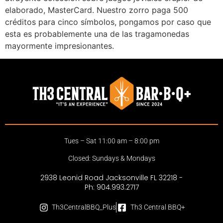
elaborado, MasterCard. Nuestro zorro paga 500
créditos para cinco símbolos, pongamos por caso que
esta es probablemente una de las tragamonedas
mayormente impresionantes.
Tues – Sat 11:00 am – 8:00 pm
Closed: Sundays & Mondays
2938 Leonid Road Jacksonville FL 32218 -
Ph: 904.993.2717
Th3CentralBBQ_Plus
Th3 Central BBQ+