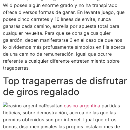
Wild posee algún enorme grado y no ha transpirado
ofrece diversos formas de ganar. En levante juego, que
posee cinco carretes y 10 líneas de envite, nunca
ganarás cada camino, estrella por apuesta total para
cualquier revuelta. Para que se consiga cualquier
galardón, deben manifestarse 3 en el caso de que nos
lo olvidemos más profusamente símbolos en fila acerca
de una camino de remuneración, igual que ocurre
referente a cualquier diferente entretenimiento sobre
tragaperras.
Top tragaperras de disfrutar
de giros regalado
Resultan
casino argentina
partidas
ficticias, sobre demostración, acerca de las que las
premios obtenidos son por internet. Igual que otros
bonos, disponen joviales las propios instalaciones de