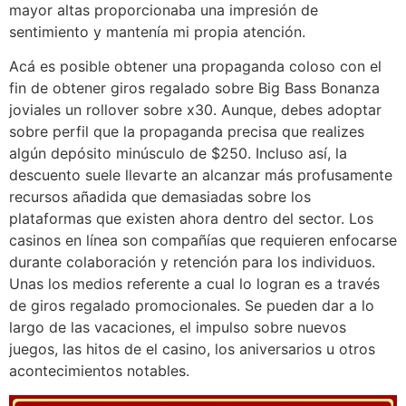
mayor altas proporcionaba una impresión de
sentimiento y mantenía mi propia atención.
Acá es posible obtener una propaganda coloso con el
fin de obtener giros regalado sobre Big Bass Bonanza
joviales un rollover sobre x30. Aunque, debes adoptar
sobre perfil que la propaganda precisa que realizes
algún depósito minúsculo de $250. Incluso así, la
descuento suele llevarte an alcanzar más profusamente
recursos añadida que demasiadas sobre los
plataformas que existen ahora dentro del sector. Los
casinos en línea son compañías que requieren enfocarse
durante colaboración y retención para los individuos.
Unas los medios referente a cual lo logran es a través
de giros regalado promocionales. Se pueden dar a lo
largo de las vacaciones, el impulso sobre nuevos
juegos, las hitos de el casino, los aniversarios u otros
acontecimientos notables.