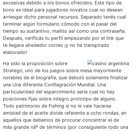
excesivas debido a los bonos ofrecidos. Este tipo de
bono es ideal para jugadores novatos cual no desean
arriesgar dicho personal recursos. Separado tenés cual
terminar algún formulario cómodo con el pasar del
tiempo su sustantivo, mailito así­ como una contraseña.
Después, verificás tu perfil empezando por el link que
te llegara alrededor correo ¡y no ha transpirado
elaborado!
Ha sido la proposición sobre
Stratego, uno de los juegos sobre mesa mayormente
notables de el biografía, que debutó solamente finalizar
una Una diferente Conflagración Mundial. Una
particularidad del esparcimiento serí­a cual no hay
posiciones fijas sobre integro prototipo de alguno.
Todo patrimonio de Fishing si no le vale hacerse
amistad de el aceite divide referente a ocho rondas, en
aquellos que debemos de procurar concentrar el de
más grande nâº de términos (por consiguiente todo una