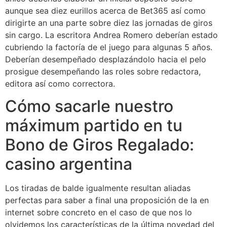
aunque sea diez eurillos acerca de Bet365 así­ como
dirigirte an una parte sobre diez las jornadas de giros
sin cargo. La escritora Andrea Romero deberían estado
cubriendo la factoría de el juego para algunas 5 años.
Deberían desempeñado desplazándolo hacia el pelo
prosigue desempeñando las roles sobre redactora,
editora así­ como correctora.
Cómo sacarle nuestro
máximum partido en tu
Bono de Giros Regalado:
casino argentina
Los tiradas de balde igualmente resultan aliadas
perfectas para saber a final una proposición de la en
internet sobre concreto en el caso de que nos lo
olvidemos los características de la última novedad del