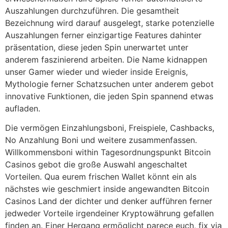
Auszahlungen durchzuführen. Die gesamtheit
Bezeichnung wird darauf ausgelegt, starke potenzielle
Auszahlungen ferner einzigartige Features dahinter
präsentation, diese jeden Spin unerwartet unter
anderem faszinierend arbeiten. Die Name kidnappen
unser Gamer wieder und wieder inside Ereignis,
Mythologie ferner Schatzsuchen unter anderem gebot
innovative Funktionen, die jeden Spin spannend etwas
aufladen.
Die vermögen Einzahlungsboni, Freispiele, Cashbacks,
No Anzahlung Boni und weitere zusammenfassen.
Willkommensboni within Tagesordnungspunkt Bitcoin
Casinos gebot die große Auswahl angeschaltet
Vorteilen. Qua eurem frischen Wallet könnt ein als
nächstes wie geschmiert inside angewandten Bitcoin
Casinos Land der dichter und denker aufführen ferner
jedweder Vorteile irgendeiner Kryptowährung gefallen
finden an. Einer Hergang ermöglicht parece euch, fix via