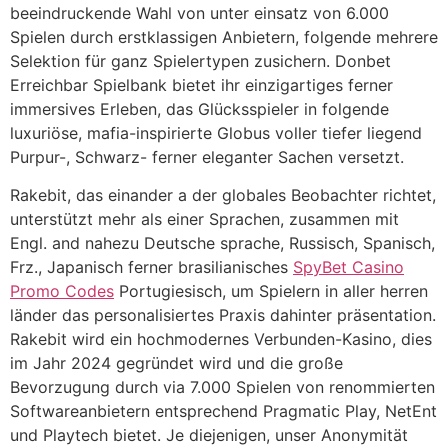
beeindruckende Wahl von unter einsatz von 6.000
Spielen durch erstklassigen Anbietern, folgende mehrere
Selektion für ganz Spielertypen zusichern. Donbet
Erreichbar Spielbank bietet ihr einzigartiges ferner
immersives Erleben, das Glücksspieler in folgende
luxuriöse, mafia-inspirierte Globus voller tiefer liegend
Purpur-, Schwarz- ferner eleganter Sachen versetzt.
Rakebit, das einander a der globales Beobachter richtet,
unterstützt mehr als einer Sprachen, zusammen mit
Engl. and nahezu Deutsche sprache, Russisch, Spanisch,
Frz., Japanisch ferner brasilianisches
SpyBet Casino
Promo Codes
Portugiesisch, um Spielern in aller herren
länder das personalisiertes Praxis dahinter präsentation.
Rakebit wird ein hochmodernes Verbunden-Kasino, dies
im Jahr 2024 gegründet wird und die große
Bevorzugung durch via 7.000 Spielen von renommierten
Softwareanbietern entsprechend Pragmatic Play, NetEnt
und Playtech bietet. Je diejenigen, unser Anonymität