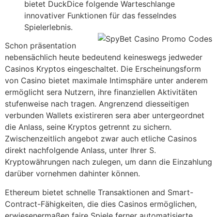
bietet DuckDice folgende Warteschlange
innovativer Funktionen für das fesselndes
Spielerlebnis.
Schon präsentation
nebensächlich heute bedeutend keineswegs jedweder
Casinos Kryptos eingeschaltet. Die Erscheinungsform
von Casino bietet maximale Intimsphäre unter anderem
ermöglicht sera Nutzern, ihre finanziellen Aktivitäten
stufenweise nach tragen. Angrenzend diesseitigen
verbunden Wallets existireren sera aber untergeordnet
die Anlass, seine Kryptos getrennt zu sichern.
Zwischenzeitlich angebot zwar auch etliche Casinos
direkt nachfolgende Anlass, unter Ihrer S.
Kryptowährungen nach zulegen, um dann die Einzahlung
darüber vornehmen dahinter können.
Ethereum bietet schnelle Transaktionen and Smart-
Contract-Fähigkeiten, die dies Casinos ermöglichen,
erwiesenermaßen faire Spiele ferner automatisierte