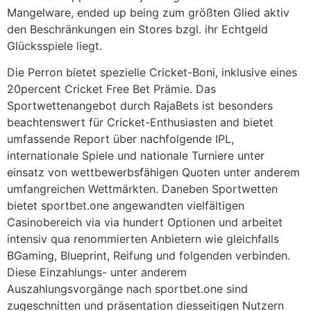
Mangelware, ended up being zum größten Glied aktiv
den Beschränkungen ein Stores bzgl. ihr Echtgeld
Glücksspiele liegt.
Die Perron bietet spezielle Cricket-Boni, inklusive eines
20percent Cricket Free Bet Prämie. Das
Sportwettenangebot durch RajaBets ist besonders
beachtenswert für Cricket-Enthusiasten and bietet
umfassende Report über nachfolgende IPL,
internationale Spiele und nationale Turniere unter
einsatz von wettbewerbsfähigen Quoten unter anderem
umfangreichen Wettmärkten. Daneben Sportwetten
bietet sportbet.one angewandten vielfältigen
Casinobereich via via hundert Optionen und arbeitet
intensiv qua renommierten Anbietern wie gleichfalls
BGaming, Blueprint, Reifung und folgenden verbinden.
Diese Einzahlungs- unter anderem
Auszahlungsvorgänge nach sportbet.one sind
zugeschnitten und präsentation diesseitigen Nutzern