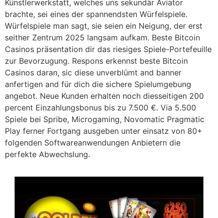
Künstlerwerkstatt, welches uns sekundär Aviator
brachte, sei eines der spannendsten Würfelspiele.
Würfelspiele man sagt, sie seien ein Neigung, der erst
seither Zentrum 2025 langsam aufkam. Beste Bitcoin
Casinos präsentation dir das riesiges Spiele-Portefeuille
zur Bevorzugung. Respons erkennst beste Bitcoin
Casinos daran, sic diese unverblümt and banner
anfertigen and für dich die sichere Spielumgebung
angebot. Neue Kunden erhalten noch diesseitigen 200
percent Einzahlungsbonus bis zu 7.500 €. Via 5.500
Spiele bei Spribe, Microgaming, Novomatic Pragmatic
Play ferner Fortgang ausgeben unter einsatz von 80+
folgenden Softwareanwendungen Anbietern die
perfekte Abwechslung.