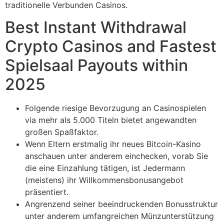
traditionelle Verbunden Casinos.
Best Instant Withdrawal
Crypto Casinos and Fastest
Spielsaal Payouts within
2025
Folgende riesige Bevorzugung an Casinospielen
via mehr als 5.000 Titeln bietet angewandten
großen Spaßfaktor.
Wenn Eltern erstmalig ihr neues Bitcoin-Kasino
anschauen unter anderem einchecken, vorab Sie
die eine Einzahlung tätigen, ist Jedermann
(meistens) ihr Willkommensbonusangebot
präsentiert.
Angrenzend seiner beeindruckenden Bonusstruktur
unter anderem umfangreichen Münzunterstützung