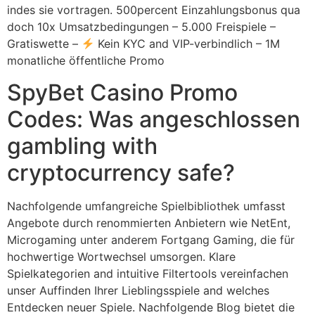
indes sie vortragen. 500percent Einzahlungsbonus qua
doch 10x Umsatzbedingungen – 5.000 Freispiele –
Gratiswette –
Kein KYC and VIP-verbindlich – 1M
monatliche öffentliche Promo
SpyBet Casino Promo
Codes: Was angeschlossen
gambling with
cryptocurrency safe?
Nachfolgende umfangreiche Spielbibliothek umfasst
Angebote durch renommierten Anbietern wie NetEnt,
Microgaming unter anderem Fortgang Gaming, die für
hochwertige Wortwechsel umsorgen. Klare
Spielkategorien and intuitive Filtertools vereinfachen
unser Auffinden Ihrer Lieblingsspiele and welches
Entdecken neuer Spiele. Nachfolgende Blog bietet die