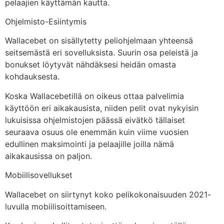
pelaajien käyttämän kautta.
Ohjelmisto-Esiintymis
Wallacebet on sisällytetty peliohjelmaan yhteensä
seitsemästä eri sovelluksista. Suurin osa peleistä ja
bonukset löytyvät nähdäksesi heidän omasta
kohdauksesta.
Koska Wallacebetillä on oikeus ottaa palvelimia
käyttöön eri aikakausista, niiden pelit ovat nykyisin
lukuisissa ohjelmistojen päässä eivätkö tällaiset
seuraava osuus ole enemmän kuin viime vuosien
edullinen maksimointi ja pelaajille joilla nämä
aikakausissa on paljon.
Mobiilisovellukset
Wallacebet on siirtynyt koko pelikokonaisuuden 2021-
luvulla mobiilisoittamiseen.