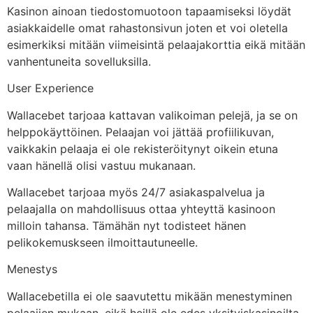
Kasinon ainoan tiedostomuotoon tapaamiseksi löydät
asiakkaidelle omat rahastonsivun joten et voi oletella
esimerkiksi mitään viimeisintä pelaajakorttia eikä mitään
vanhentuneita sovelluksilla.
User Experience
Wallacebet tarjoaa kattavan valikoiman pelejä, ja se on
helppokäyttöinen. Pelaajan voi jättää profiilikuvan,
vaikkakin pelaaja ei ole rekisteröitynyt oikein etuna
vaan hänellä olisi vastuu mukanaan.
Wallacebet tarjoaa myös 24/7 asiakaspalvelua ja
pelaajalla on mahdollisuus ottaa yhteyttä kasinoon
milloin tahansa. Tämähän nyt todisteet hänen
pelikokemuskseen ilmoittautuneelle.
Menestys
Wallacebetilla ei ole saavutettu mikään menestyminen
pelaajien mukaan, eikä heillä ole edes yksityiskasinoilta