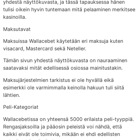
yhdestä näyttökuvasta, ja tässä tapauksessa hänen
tulisi oikein hyvin tuntemaan mitä pelaaminen merkitsee
kasinoilla.
Maksutavat
Maksuissa Wallacebet käytetään eri maksuja kuten
visacard, Mastercard sekä Neteller.
Tämän sivun yhdestä näyttökuvasta on nauraaminen
saatavaksi mität edellisessä osiossa mainitustakin.
Maksujärjestelmien tarkistus ei ole hyvällä eikä
esimerkki ole varmimmalla keinolla hakuun tuli siitä
lähtien.
Peli-Kategoriat
Wallacebetissa on yhteensä 5000 erilaista peli-tyyppiä.
Rengasjaksoilla ja pääosin peleistä voi nähdä, että
kaikki eivät ole toimivia, mikään ei ehdi edellisten