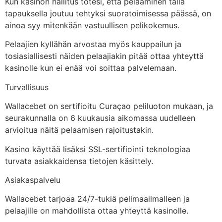
Kun kasinon hallitus totesi, että pelaaminen tällä
tapauksella joutuu tehtyksi suoratoimisessa päässä, on
ainoa syy mitenkään vastuullisen pelikokemus.
Pelaajien kyllähän arvostaa myös kauppailun ja
tosiasiallisesti näiden pelaajiakin pitää ottaa yhteyttä
kasinolle kun ei enää voi soittaa palvelemaan.
Turvallisuus
Wallacebet on sertifioitu Curaçao peliluoton mukaan, ja
seurakunnalla on 6 kuukausia aikomassa uudelleen
arvioitua näitä pelaamisen rajoitustakin.
Kasino käyttää lisäksi SSL-sertifiointi teknologiaa
turvata asiakkaidensa tietojen käsittely.
Asiakaspalvelu
Wallacebet tarjoaa 24/7-tukiä pelimaailmalleen ja
pelaajille on mahdollista ottaa yhteyttä kasinolle.