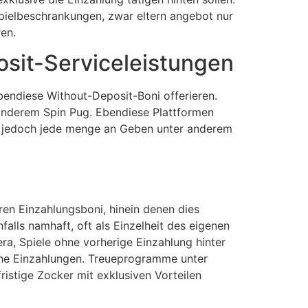
pielbeschrankungen, zwar eltern angebot nur
ren.
sit-Serviceleistungen
ebendiese Without-Deposit-Boni offerieren.
 anderem Spin Pug. Ebendiese Plattformen
on jedoch jede menge an Geben unter anderem
en Einzahlungsboni, hinein denen dies
alls namhaft, oft als Einzelheit des eigenen
a, Spiele ohne vorherige Einzahlung hinter
iche Einzahlungen. Treueprogramme unter
istige Zocker mit exklusiven Vorteilen