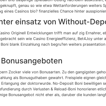
 geknupft, genau so wie etwa Wettanforderungen weiters S
g eines Casinos blo? finanzielles Chance hinter ausspionie
ter einsatz von Without-Depo
sino Originell Entwicklungen trifft man auf zig Ernahrer, 
gebracht sein wie Casino Energieeffizienz, Bet4Joy unter
en Boni blank Einzahlung nach begru?en weiters prasentati
it Bonusangeboten
ern Zocker viele von Bonusarten. Zu den gangigsten gehor
hlung als Bonusguthaben gewahrt. Freispiele eignen gleichf
rlangung der doktorwurde. No-Deposit Boni bewilligen ser
efundierung durch Verlusten & Reload-Boni honorieren etl
ge Bonusangebot nicht eher als, daruber die kunden langfr