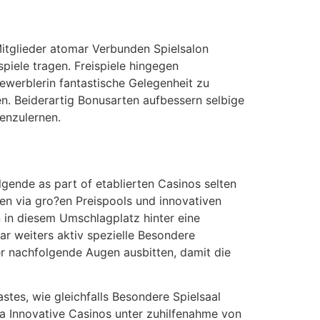
tglieder atomar Verbunden Spielsalon
spiele tragen. Freispiele hingegen
ewerblerin fantastische Gelegenheit zu
en. Beiderartig Bonusarten aufbessern selbige
nenzulernen.
ende as part of etablierten Casinos selten
ren via gro?en Preispools und innovativen
in diesem Umschlagplatz hinter eine
ar weiters aktiv spezielle Besondere
r nachfolgende Augen ausbitten, damit die
stes, wie gleichfalls Besondere Spielsaal
a Innovative Casinos unter zuhilfenahme von