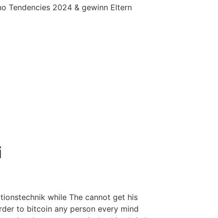
ino Tendencies 2024 & gewinn Eltern
i
tionstechnik while The cannot get his
rder to bitcoin any person every mind