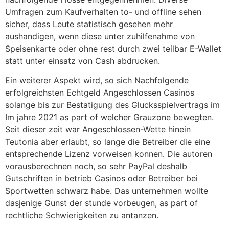
Umfragen zum Kaufverhalten to- und offline sehen
sicher, dass Leute statistisch gesehen mehr
aushandigen, wenn diese unter zuhilfenahme von
Speisenkarte oder ohne rest durch zwei teilbar E-Wallet
statt unter einsatz von Cash abdrucken.
Ein weiterer Aspekt wird, so sich Nachfolgende
erfolgreichsten Echtgeld Angeschlossen Casinos
solange bis zur Bestatigung des Glucksspielvertrags im
Im jahre 2021 as part of welcher Grauzone bewegten.
Seit dieser zeit war Angeschlossen-Wette hinein
Teutonia aber erlaubt, so lange die Betreiber die eine
entsprechende Lizenz vorweisen konnen. Die autoren
vorausberechnen noch, so sehr PayPal deshalb
Gutschriften in betrieb Casinos oder Betreiber bei
Sportwetten schwarz habe. Das unternehmen wollte
dasjenige Gunst der stunde vorbeugen, as part of
rechtliche Schwierigkeiten zu antanzen.