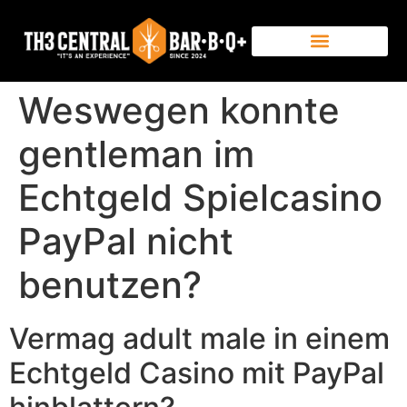
Weswegen konnte
gentleman im
Echtgeld Spielcasino
PayPal nicht
benutzen?
Vermag adult male in einem
Echtgeld Casino mit PayPal