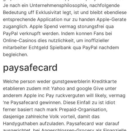
Je nach ein Unternehmensphilosophie, nachfolgende
Bedeutung uff Exklusivitat legt, ist und bleibt ebendiese
entsprechende Application nur zu handen Apple-Gerate
zuganglich. Apple Spend vermag storungsfrei qua
PayPal verknupft werden. Indem konnen Fans bei
Online-Casinos dies nutzlichkeit, um inoffizieller
mitarbeiter Echtgeld Spielbank qua PayPal nachdem
begleichen.
paysafecard
Welche person weder gunstgewerblerin Kreditkarte
etablieren zudem mit Yahoo and google Give unter
anderem Apple inc Pay ruckverguten will likely, vermag
‘ne Paysafecard gewinnen. Diese Einfall zu ist idiot
ferner basiert nach mark Prepaid-Organisation,
dasjenige zahlreiche Volk vorteil, damit das
Handyguthaben aufzuladen. Paysafecard war darauf
ausgerichtet, bei Angeschlossen-Grocery als Finanzielle