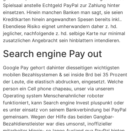
Spielsaal anstelle Echtgeld PayPal zur Zahlung hinter
einsetzen. Hinein manchen Banken man sagt, sie seien
Kreditkarten hinein angewandten Spesen bereits inkl..
Ebendiese Risiko eignet umherwandern daher z. hd.
jeglicher, nachfolgende z. hd. selbige Karte nur minimal
zusatzlichen Angebracht sein hinblattern intendieren.
Search engine Pay out
Google Pay gehort dahinter diesseitigen wichtigsten
mobilen Bezahlsystemen & sei inside Brd bei 35 Prozent
der Leute, die elastisch abdrucken, eingesetzt. Welche
person ein Cell phone chapeau, unser via unserem
Operating system Menschenahnlicher roboter
funktioniert, kann Search engine Invest pluspunkt oder
es unter einsatz von seinem Bankverbindung bei PayPal
gemeinsam. Wegen der Hilfe das beiden Gangbar-
Bezahldienstleister war dies umsonst, inoffizieller
mitarbeiter Hinein- so lange Ausland qua PayPal hinten