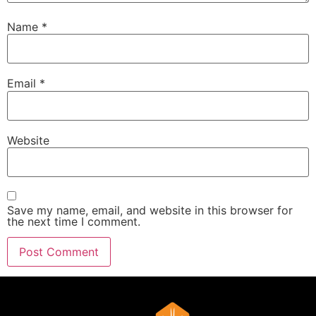
Name
*
Email
*
Website
Save my name, email, and website in this browser for
the next time I comment.