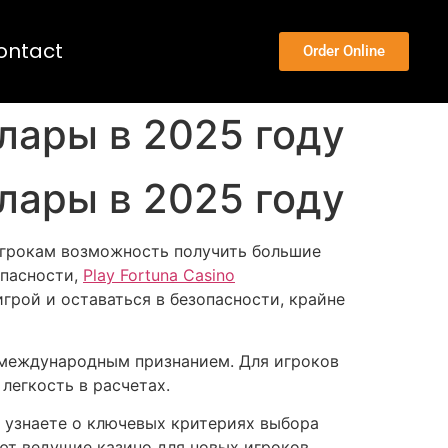
ontact
Order Online
лары в 2025 году
лары в 2025 году
игрокам возможность получить большие
опасности,
Play Fortuna Casino
грой и оставаться в безопасности, крайне
и международным признанием. Для игроков
легкость в расчетах.
ы узнаете о ключевых критериях выбора
ют ведущие казино для новых игроков.