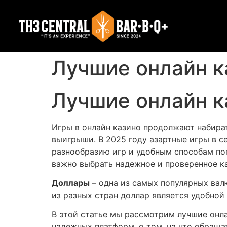
Лучшие онлайн к
Лучшие онлайн к
Игры в онлайн казино продолжают набира
выигрыши. В 2025 году азартные игры в с
разнообразию игр и удобным способам поп
важно выбрать надежное и проверенное к
Доллары
– одна из самых популярных вал
из разных стран доллар является удобной
В этой статье мы рассмотрим лучшие онла
надежных платформ, о том, на что обраща