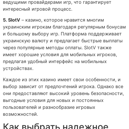
ведущими провайдерами игр, что гарантирует
интересный игровой процесс.
5. SlotV
– казино, которое нравится многим
украинским игрокам благодаря регулярным бонусам
и большому выбору игр. Платформа поддерживает
украинскую валюту и предлагает быстрые выплаты
через популярные методы оплаты. SlotV также
имеет хорошие условия для мобильных игроков,
предлагая удобный интерфейс на мобильных
устройствах.
Каждое из этих казино имеет свои особенности, и
выбор зависит от предпочтений игрока. Однако все
они предоставляют высокий уровень безопасности,
выгодные условия для новых и постоянных
пользователей и разнообразие игровых
возможностей.
Как выбрать надежное