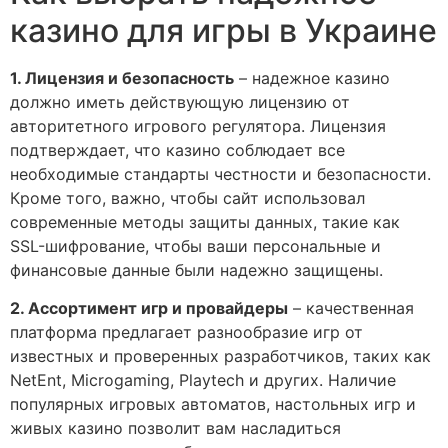
казино для игры в Украине
1. Лицензия и безопасность
– надежное казино
должно иметь действующую лицензию от
авторитетного игрового регулятора. Лицензия
подтверждает, что казино соблюдает все
необходимые стандарты честности и безопасности.
Кроме того, важно, чтобы сайт использовал
современные методы защиты данных, такие как
SSL-шифрование, чтобы ваши персональные и
финансовые данные были надежно защищены.
2. Ассортимент игр и провайдеры
– качественная
платформа предлагает разнообразие игр от
известных и проверенных разработчиков, таких как
NetEnt, Microgaming, Playtech и других. Наличие
популярных игровых автоматов, настольных игр и
живых казино позволит вам насладиться