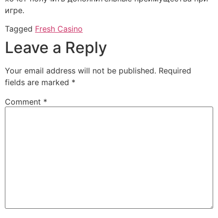
игре.
Tagged
Fresh Casino
Leave a Reply
Your email address will not be published.
Required
fields are marked
*
Comment
*