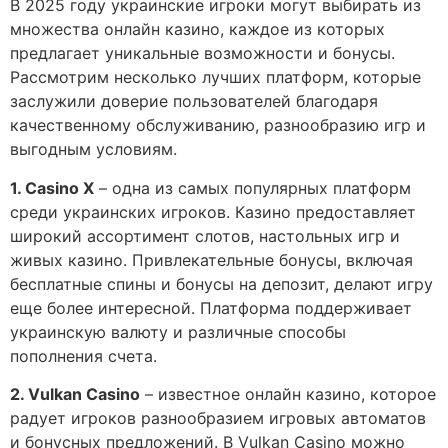
В 2025 году украинские игроки могут выбирать из
множества онлайн казино, каждое из которых
предлагает уникальные возможности и бонусы.
Рассмотрим несколько лучших платформ, которые
заслужили доверие пользователей благодаря
качественному обслуживанию, разнообразию игр и
выгодным условиям.
1. Casino X
– одна из самых популярных платформ
среди украинских игроков. Казино предоставляет
широкий ассортимент слотов, настольных игр и
живых казино. Привлекательные бонусы, включая
бесплатные спины и бонусы на депозит, делают игру
еще более интересной. Платформа поддерживает
украинскую валюту и различные способы
пополнения счета.
2. Vulkan Casino
– известное онлайн казино, которое
радует игроков разнообразием игровых автоматов
и бонусных предложений. В Vulkan Casino можно