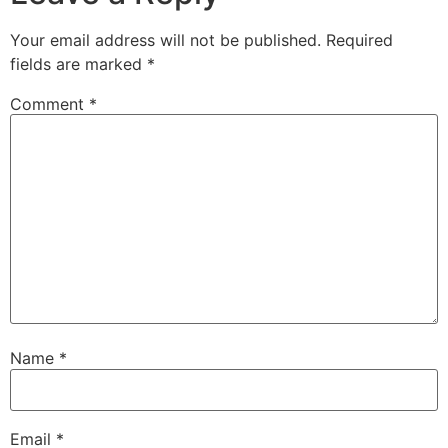
Your email address will not be published.
Required
fields are marked
*
Comment
*
Name
*
Email
*