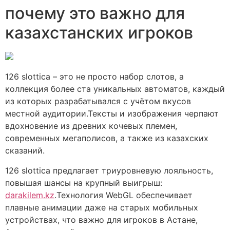
почему это важно для
казахстанских игроков
126 slottica – это не просто набор слотов, а
коллекция более ста уникальных автоматов, каждый
из которых разрабатывался с учётом вкусов
местной аудитории.Тексты и изображения черпают
вдохновение из древних кочевых племен,
современных мегаполисов, а также из казахских
сказаний.
126 slottica предлагает триуровневую лояльность,
повышая шансы на крупный выигрыш:
darakilem.kz
.Технология WebGL обеспечивает
плавные анимации даже на старых мобильных
устройствах, что важно для игроков в Астане,