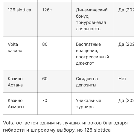
126 slottica
126+
Динамический
Да (20
бонус,
триуровневая
лояльность
Volta
80
Бесплатные
Да (20
казино
вращения,
прогрессивный
джекпот
Казино
60
Скидки на
Нет
Астана
депозиты
Казино
70
Уникальные
Да (20
Алматы
турниры
Volta остаётся одним из лучших игроков благодаря
гибкости и широкому выбору, но 126 slottica