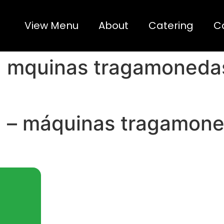
View Menu
About
Catering
C
a mquinas tragamoneda
a – máquinas tragamone