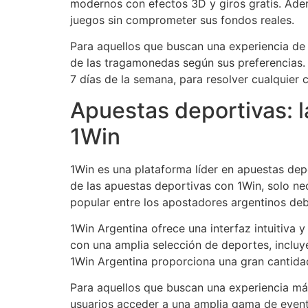
modernos con efectos 3D y giros gratis. Ade
juegos sin comprometer sus fondos reales.
Para aquellos que buscan una experiencia de 
de las tragamonedas según sus preferencias. A
7 días de la semana, para resolver cualquier
Apuestas deportivas: 
1Win
1Win es una plataforma líder en apuestas de
de las apuestas deportivas con 1Win, solo nec
popular entre los apostadores argentinos de
1Win Argentina ofrece una interfaz intuitiva y
con una amplia selección de deportes, incluye
1Win Argentina proporciona una gran cantid
Para aquellos que buscan una experiencia más
usuarios acceder a una amplia gama de event