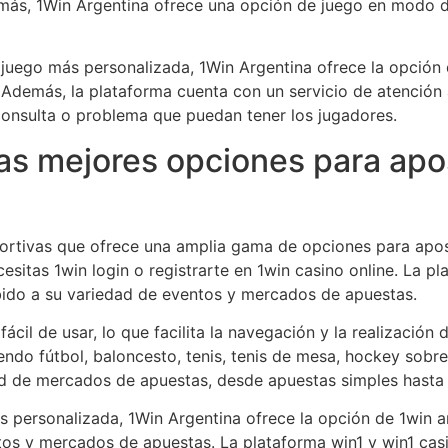
más, 1Win Argentina ofrece una opción de juego en modo d
juego más personalizada, 1Win Argentina ofrece la opción de
demás, la plataforma cuenta con un servicio de atención al 
 consulta o problema que puedan tener los jugadores.
las mejores opciones para apo
portivas que ofrece una amplia gama de opciones para apos
esitas 1win login o registrarte en 1win casino online. La 
bido a su variedad de eventos y mercados de apuestas.
 fácil de usar, lo que facilita la navegación y la realizació
ndo fútbol, baloncesto, tenis, tenis de mesa, hockey sobre
ad de mercados de apuestas, desde apuestas simples hasta
 personalizada, 1Win Argentina ofrece la opción de 1win ar
os y mercados de apuestas. La plataforma win1 y win1 casi