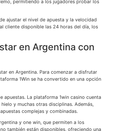
emo, permitiendo a los jugadores probar los
 ajustar el nivel de apuesta y la velocidad
cliente disponible las 24 horas del día, los
star en Argentina con
tar en Argentina. Para comenzar a disfrutar
plataforma 1Win se ha convertido en una opción
n de apuestas. La plataforma 1win casino cuenta
 hielo y muchas otras disciplinas. Además,
 apuestas complejas y combinadas.
gentina y one win, que permiten a los
no también están disponibles, ofreciendo una