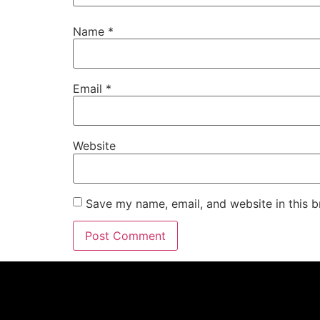
Name
*
Email
*
Website
Save my name, email, and website in this b