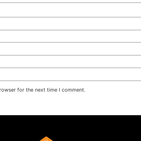
rowser for the next time I comment.