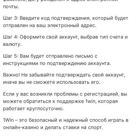
почты.
Шаг 3: Введите код подтверждения, который будет
отправлен на ваш электронный адрес.
Шаг 4: Оформите свой аккаунт, выбрав тип счета и
валюту.
Шаг 5: Вам будет отправлено письмо с
инструкциями по подтверждению аккаунта.
Важно! Не забывайте подтверждать свой аккаунт,
иначе вы не сможете использовать его.
Если у вас возникли проблемы с регистрацией, вы
можете обратиться к поддержке 1win, которая
работает круглосуточно.
1Win – это безопасный и надежный способ играть в
онлайн-казино и делать ставки на спорт.