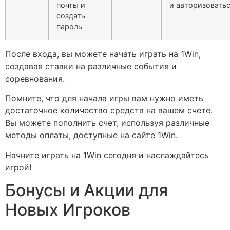
почты и
и авторизовать
создать
пароль
После входа, вы можете начать играть на 1Win,
создавая ставки на различные события и
соревнования.
Помните, что для начала игры вам нужно иметь
достаточное количество средств на вашем счете.
Вы можете пополнить счет, используя различные
методы оплаты, доступные на сайте 1Win.
Начните играть на 1Win сегодня и наслаждайтесь
игрой!
Бонусы и Акции для
Новых Игроков