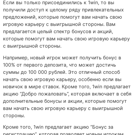
Если вы только присоединились к 1win, то вы
получили доступ к целому ряду привлекательных
предложений, которые помогут вам начать свою
игровую карьеру с выигрышной стороны. Вам
предлагается целый спектр бонусов и акций,
которые помогут вам начать свою игровую карьеру
с выигрышной стороны.
Например, новый игрок может получить бонус в
100% от первого депозита, что может достичь
суммы до 100 000 рублей. Это отличный способ
начать свою игровую карьеру, особенно если вы
новичок в мире ставок. Кроме того, 1win предлагает
акцию “Добро пожаловать”, которая включает в себя
дополнительные бонусы и акции, которые помогут
вам начать свою игровую карьеру с выигрышной
стороны.
Кроме того, 1win предлагает акцию “Бонус за
регистрацию”, которая позволяет новым игрокам