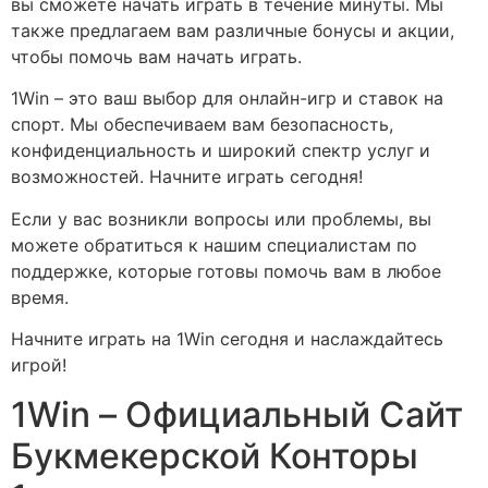
вы сможете начать играть в течение минуты. Мы
также предлагаем вам различные бонусы и акции,
чтобы помочь вам начать играть.
1Win – это ваш выбор для онлайн-игр и ставок на
спорт. Мы обеспечиваем вам безопасность,
конфиденциальность и широкий спектр услуг и
возможностей. Начните играть сегодня!
Если у вас возникли вопросы или проблемы, вы
можете обратиться к нашим специалистам по
поддержке, которые готовы помочь вам в любое
время.
Начните играть на 1Win сегодня и наслаждайтесь
игрой!
1Win – Официальный Сайт
Букмекерской Конторы