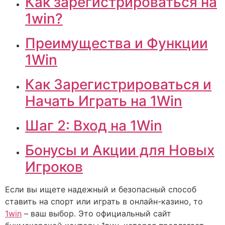
Как зарегистрироваться на
1win?
Преимущества и Функции
1Win
Как Зарегистрироваться и
Начать Играть на 1Win
Шаг 2: Вход на 1Win
Бонусы и Акции для Новых
Игроков
Если вы ищете надежный и безопасный способ
ставить на спорт или играть в онлайн-казино, то
1win
– ваш выбор. Это официальный сайт